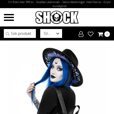
Fri frakt över 999 kr - Snabba Leveranser - Säkra betalningar med Klarna - Grym
kundtjänst
Sök efter:
SV
0