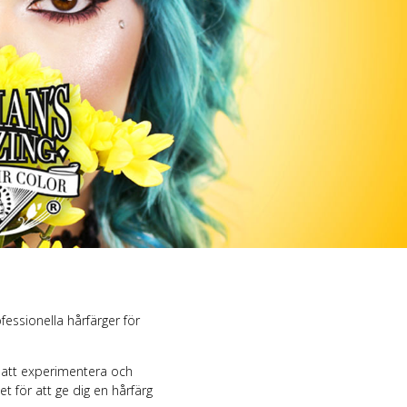
 Merch Tjej
ar/linne
ch Hoodies
mband
essionella hårfärger för
 att experimentera och
t för att ge dig en hårfärg