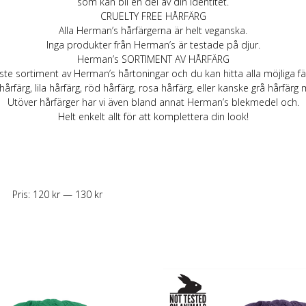
som kan bli en del av din identitet.
CRUELTY FREE HÅRFÄRG
Alla Herman’s hårfärgerna är helt veganska.
Inga produkter från Herman’s är testade på djur.
Herman’s SORTIMENT AV HÅRFÄRG
te sortiment av Herman’s hårtoningar och du kan hitta alla möjliga f
hårfärg, lila hårfärg, röd hårfärg, rosa hårfärg, eller kanske grå hårfärg
Utöver hårfärger har vi även bland annat Herman’s blekmedel och.
Helt enkelt allt för att komplettera din look!
Pris:
120 kr
—
130 kr