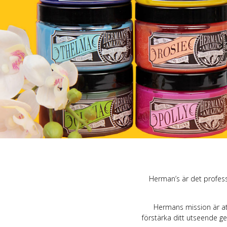
Byxor, Shorts & Le
Kiltar
Blekmedel
Kjolar
Strumpor
Hårvård
Korsetter & Underk
Schampo & Balsa
Strumpbyxor & St
Hårfärgningsguide
Herman’s är det profess
Hermans mission är at
förstärka ditt utseende ge