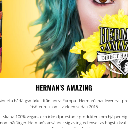
ggings
Skärp och harness
Handskar & Vantar
Grön
Band
Läder/vegan armband &
Tygmärken / Patchar
Lila
Topp
läder
m
Nitarmband
Slipsar & Flugor
Orange
Mer
rumpor
Nitar
Skärp
Röd
Väskor & Plånböcker
Läder/vegan armband & Nitar
Svart
Slipsar & Hängslen
Nitar
Gul
Tygmärken / Patchar
Pins
Pins
HERMAN'S AMAZING
ionella hårfärgsmärket från norra Europa. Herman’s har levererat prof
frisörer runt om i världen sedan 2015.
t skapa 100% vegan- och icke djurtestade produkter som hjälper dig
nom hårfärger. Herman’s använder sig av ingredienser av högsta kvalite