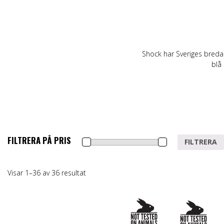
Shock har Sveriges bredas
blå 
FILTRERA PÅ PRIS
Min
Max
FILTRERA
pris
pris
Visar 1–36 av 36 resultat