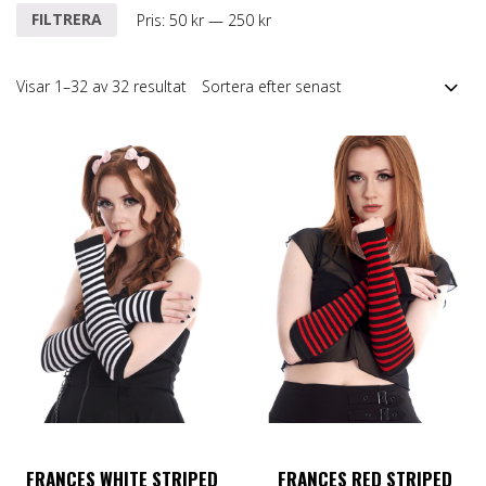
Min
Max
FILTRERA
Pris:
50 kr
—
250 kr
pris
pris
Visar 1–32 av 32 resultat
FRANCES WHITE STRIPED
FRANCES RED STRIPED