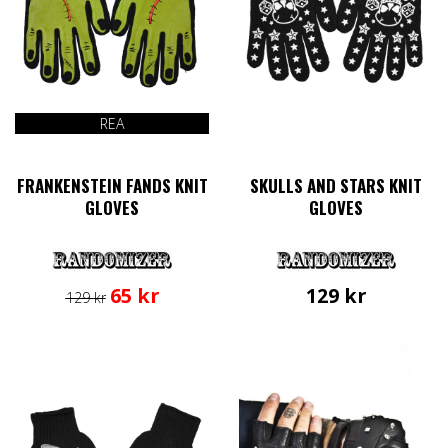
REA
FRANKENSTEIN FANDS KNIT
SKULLS AND STARS KNIT
GLOVES
GLOVES
Det
Det
65
kr
129
kr
129
kr
ursprungliga
nuvarande
priset
priset
var:
är:
129 kr.
65 kr.