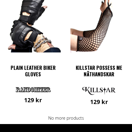
De
olika
alternativen
kan
väljas
på
produktsidan
PLAIN LEATHER BIKER
KILLSTAR POSSESS ME
GLOVES
NÄTHANDSKAR
129
kr
129
kr
Den
här
No more products
produkten
har
flera