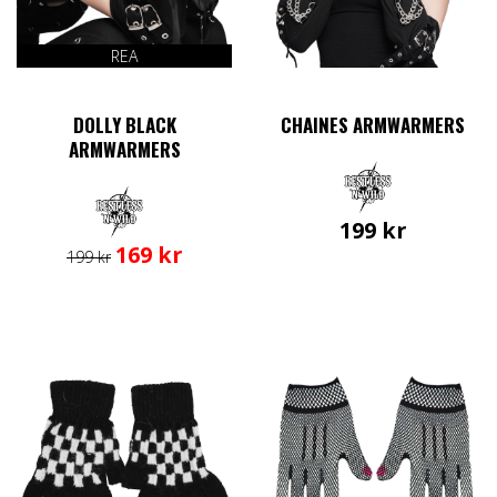
REA
DOLLY BLACK
CHAINES ARMWARMERS
ARMWARMERS
199
kr
Det
Det
169
kr
199
kr
ursprungliga
nuvarande
priset
priset
var:
är:
199 kr.
169 kr.