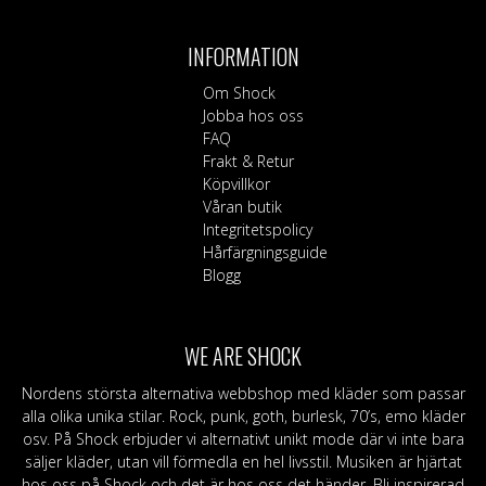
varianter.
De
INFORMATION
olika
alternativen
Om Shock
kan
Jobba hos oss
väljas
FAQ
på
Frakt & Retur
produktsidan
Köpvillkor
Våran butik
Integritetspolicy
Hårfärgningsguide
Blogg
WE ARE SHOCK
Nordens största alternativa webbshop med kläder som passar
alla olika unika stilar. Rock, punk, goth, burlesk, 70’s, emo kläder
osv. På Shock erbjuder vi alternativt unikt mode där vi inte bara
säljer kläder, utan vill förmedla en hel livsstil. Musiken är hjärtat
hos oss på Shock och det är hos oss det händer. Bli inspirerad