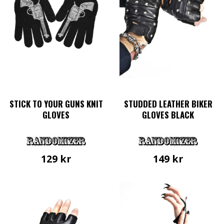
STICK TO YOUR GUNS KNIT
STUDDED LEATHER BIKER
GLOVES
GLOVES BLACK
129
kr
149
kr
Den
här
produkten
har
flera
varianter.