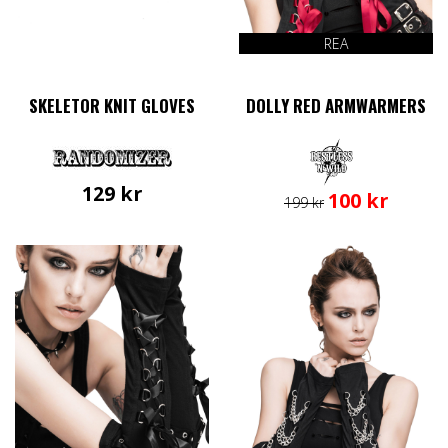
REA
SKELETOR KNIT GLOVES
DOLLY RED ARMWARMERS
129
kr
Det
Det
100
kr
199
kr
ursprungliga
nuvarand
priset
priset
var:
är:
199 kr.
100 kr.