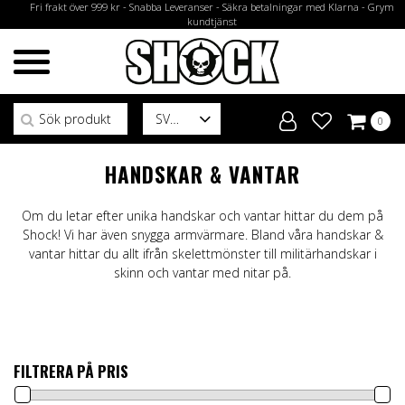
Fri frakt över 999 kr - Snabba Leveranser - Säkra betalningar med Klarna - Grym
kundtjänst
Sök efter:
SV
0
HANDSKAR & VANTAR
Om du letar efter unika handskar och vantar hittar du dem på
Shock! Vi har även snygga armvärmare. Bland våra handskar &
vantar hittar du allt ifrån skelettmönster till militärhandskar i
skinn och vantar med nitar på.
FILTRERA PÅ PRIS