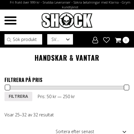
Fri frakt över 999 kr - Snabba Leveranser - Säkra betalningar med Klarna - Grym
kundtjänst
Sök efter:
SV
0
HANDSKAR & VANTAR
FILTRERA PÅ PRIS
Min
Max
FILTRERA
Pris:
50 kr
—
250 kr
pris
pris
Sortera
Visar 25–32 av 32 resultat
efter
senaste