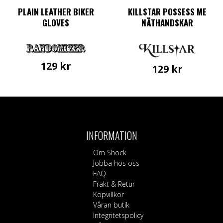
PLAIN LEATHER BIKER
KILLSTAR POSSESS ME
GLOVES
NÄTHANDSKAR
129
kr
129
kr
Den
här
produkten
har
flera
varianter.
INFORMATION
De
olika
Om Shock
alternativen
Jobba hos oss
kan
FAQ
väljas
Frakt & Retur
på
Köpvillkor
produktsidan
Våran butik
Integritetspolicy