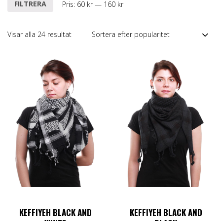
Min
Max
FILTRERA
Pris:
60 kr
—
160 kr
pris
pris
Sortera
Visar alla 24 resultat
efter
popularitet
KEFFIYEH BLACK AND
KEFFIYEH BLACK AND