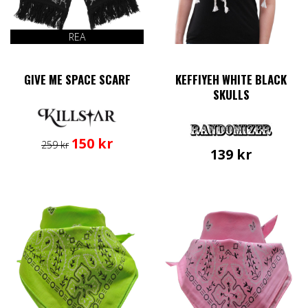
REA
GIVE ME SPACE SCARF
KEFFIYEH WHITE BLACK
SKULLS
Det
Det
150
kr
259
kr
139
kr
ursprungliga
nuvarande
priset
priset
var:
är:
259 kr.
150 kr.