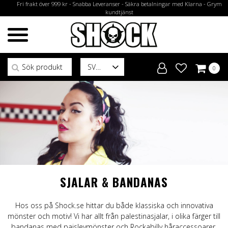
Fri frakt över 999 kr - Snabba Leveranser - Säkra betalningar med Klarna - Grym
kundtjänst
Sök efter:
SV
0
SJALAR & BANDANAS
Hos oss på Shock.se hittar du både klassiska och innovativa
mönster och motiv! Vi har allt från palestinasjalar, i olika färger till
bandanas med paisleymönster och Rockabilly håraccessoarer.