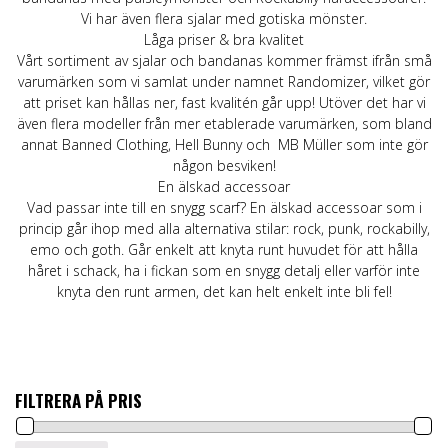
Vi har även flera sjalar med gotiska mönster.
Låga priser & bra kvalitet
Vårt sortiment av sjalar och bandanas kommer främst ifrån små
varumärken som vi samlat under namnet Randomizer, vilket gör
att priset kan hållas ner, fast kvalitén går upp! Utöver det har vi
även flera modeller från mer etablerade varumärken, som bland
annat
Banned Clothing
,
Hell Bunny
och
MB Müller
som inte gör
någon besviken!
En älskad accessoar
Vad passar inte till en snygg scarf? En älskad accessoar som i
princip går ihop med alla alternativa stilar: rock, punk, rockabilly,
emo och goth. Går enkelt att knyta runt huvudet för att hålla
håret i schack, ha i fickan som en snygg detalj eller varför inte
knyta den runt armen, det kan helt enkelt inte bli fel!
FILTRERA PÅ PRIS