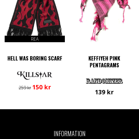
REA
HELL WAS BORING SCARF
KEFFIYEH PINK
PENTAGRAMS
Det
Det
150
kr
259
kr
139
kr
ursprungliga
nuvarande
priset
priset
var:
är:
259 kr.
150 kr.
INFORMATION