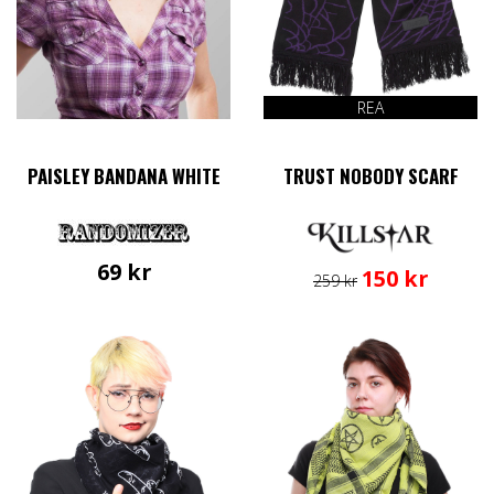
REA
PAISLEY BANDANA WHITE
TRUST NOBODY SCARF
69
kr
Det
Det
150
kr
259
kr
ursprungliga
nuvarand
priset
priset
var:
är:
259 kr.
150 kr.