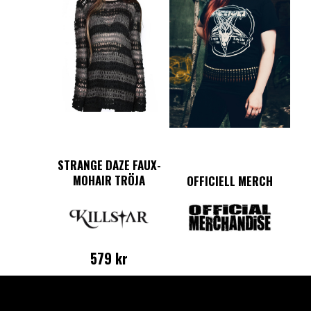
STRANGE DAZE FAUX-
MOHAIR TRÖJA
OFFICIELL MERCH
579
kr
Den
här
produkten