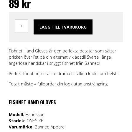
89
kr
LÄGG TILL I VARUKORG
Fishnet Hand Gloves är den perfekta detaljer som sätter
pricken över i’et på din alternativ klädstil! Svarta, långa,
fingerlösa handskar i snyggt fishnet från Banned!
Perfekt för att injicera lite drama till vilken look som helst !
Totalt måste – fullbordar din look utan ansträngning!
FISHNET HAND GLOVES
Modell:
Handskar
Storlek:
ONESIZE
Varumärke:
Banned Apparel