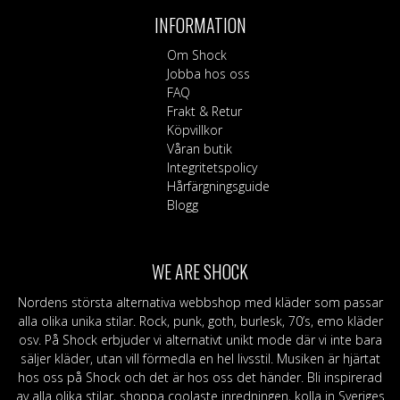
har
INFORMATION
flera
varianter.
Om Shock
De
Jobba hos oss
olika
FAQ
alternativen
Frakt & Retur
kan
Köpvillkor
väljas
Våran butik
på
Integritetspolicy
produktsidan
Hårfärgningsguide
Blogg
WE ARE SHOCK
Nordens största alternativa webbshop med kläder som passar
alla olika unika stilar. Rock, punk, goth, burlesk, 70’s, emo kläder
osv. På Shock erbjuder vi alternativt unikt mode där vi inte bara
säljer kläder, utan vill förmedla en hel livsstil. Musiken är hjärtat
hos oss på Shock och det är hos oss det händer. Bli inspirerad
av alla olika stilar, shoppa coolaste inredningen, kolla in Sveriges