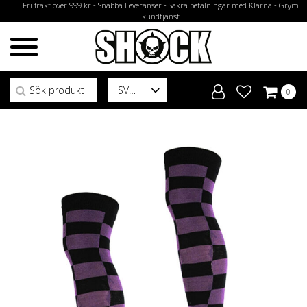
Fri frakt över 999 kr - Snabba Leveranser - Säkra betalningar med Klarna - Grym
kundtjänst
Sök efter:
SV
0