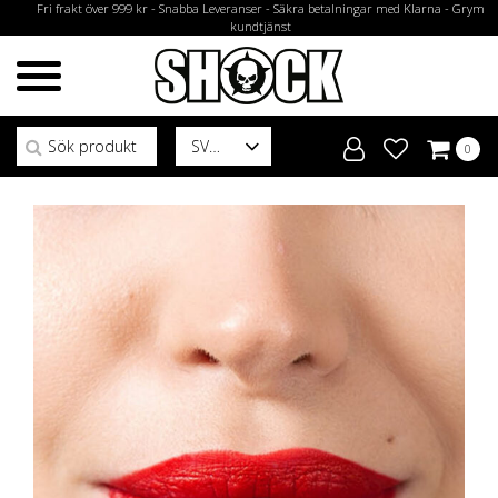
Fri frakt över 999 kr - Snabba Leveranser - Säkra betalningar med Klarna - Grym
kundtjänst
Sök efter:
SV
0