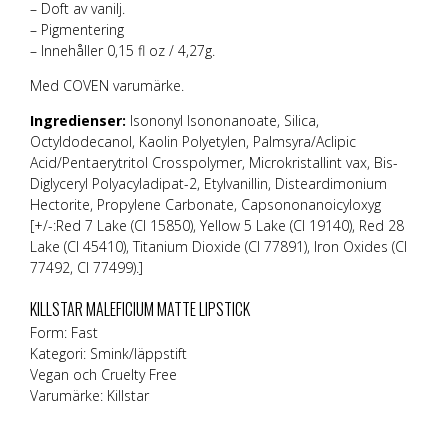
– Doft av vanilj.
– Pigmentering
– Innehåller 0,15 fl oz / 4,27g.
Med COVEN varumärke.
Ingredienser:
Isononyl Isononanoate, Silica,
Octyldodecanol, Kaolin Polyetylen, Palmsyra/Aclipic
Acid/Pentaerytritol Crosspolymer, Microkristallint vax, Bis-
Diglyceryl Polyacyladipat-2, Etylvanillin, Disteardimonium
Hectorite, Propylene Carbonate, Capsononanoicyloxyg
[+/-:Red 7 Lake (CI 15850), Yellow 5 Lake (CI 19140), Red 28
Lake (CI 45410), Titanium Dioxide (CI 77891), Iron Oxides (CI
77492, CI 77499).]
KILLSTAR MALEFICIUM MATTE LIPSTICK
Form: Fast
Kategori: Smink/läppstift
Vegan och Cruelty Free
Varumärke:
Killstar