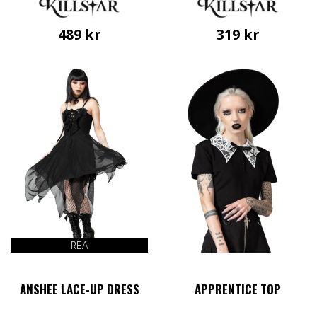
489
kr
319
kr
Den
här
produkten
har
flera
varianter.
De
olika
alternativen
kan
väljas
på
produktsidan
REA
ANSHEE LACE-UP DRESS
APPRENTICE TOP