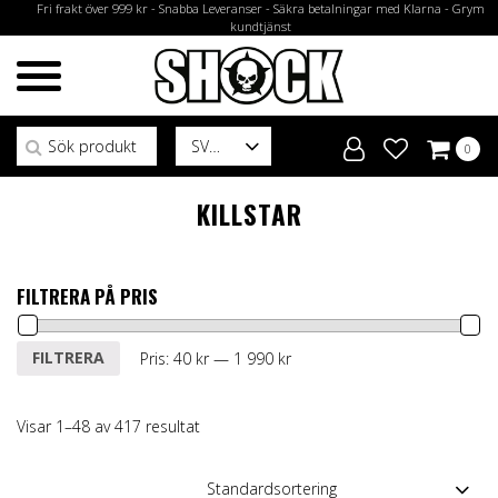
Fri frakt över 999 kr - Snabba Leveranser - Säkra betalningar med Klarna - Grym
kundtjänst
Sök efter:
SV
0
KILLSTAR
FILTRERA PÅ PRIS
Min
Max
FILTRERA
Pris:
40 kr
—
1 990 kr
pris
pris
Visar 1–48 av 417 resultat