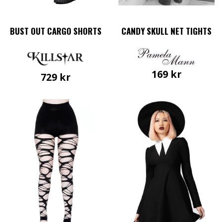
BUST OUT CARGO SHORTS
CANDY SKULL NET TIGHTS
169
kr
729
kr
Den
Den
här
här
produkten
produkten
har
har
flera
flera
varianter.
varianter.
De
De
olika
olika
alternativen
alternativen
kan
kan
väljas
väljas
på
på
produktsidan
produktsidan