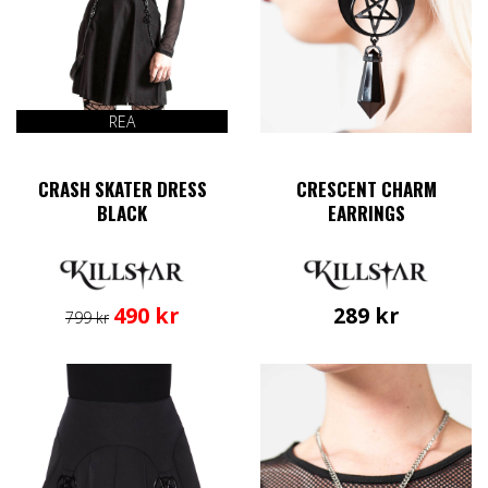
på
produkts
REA
CRASH SKATER DRESS
CRESCENT CHARM
BLACK
EARRINGS
Det
Det
Den
490
kr
289
kr
799
kr
ursprungliga
nuvarande
här
priset
priset
produkten
var:
är:
har
799 kr.
490 kr.
flera
varianter.
De
olika