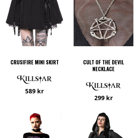
alternativen
kan
väljas
på
produktsidan
CRUSIFIRE MINI SKIRT
CULT OF THE DEVIL
NECKLACE
589
kr
299
kr
Den
här
produkten
har
flera
varianter.
De