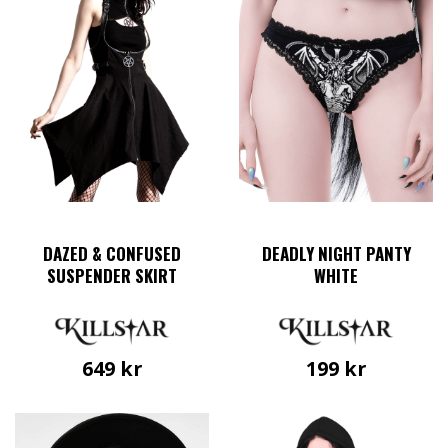
De
olika
alternati
kan
väljas
på
produkts
DAZED & CONFUSED
DEADLY NIGHT PANTY
SUSPENDER SKIRT
WHITE
649
kr
199
kr
Den
Den
här
här
produkten
produkten