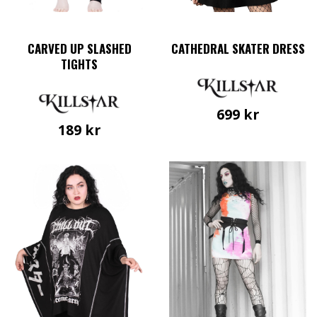
CARVED UP SLASHED
CATHEDRAL SKATER DRESS
TIGHTS
699
kr
189
kr
Den
här
produkten
har
flera
varianter.
De
olika
alternativen
kan
väljas
på
produktsidan