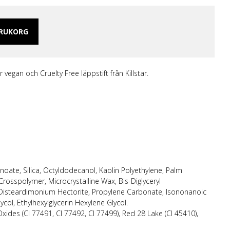
 Merch Tjej
ar/linne
ch Hoodies
ARUKORG
mband
r vegan och Cruelty Free läppstift från Killstar.
oate, Silica, Octyldodecanol, Kaolin Polyethylene, Palm
 Crosspolymer, Microcrystalline Wax, Bis-Diglyceryl
n, Disteardimonium Hectorite, Propylene Carbonate, Isononanoic
ycol, Ethylhexylglycerin Hexylene Glycol.
 Oxides (CI 77491, CI 77492, CI 77499), Red 28 Lake (CI 45410),