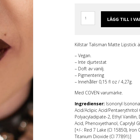
ggings
Skärp och harness
Handskar & Vantar
Grön
Band
Läder/vegan armband &
Tygmärken / Patchar
Lila
Topp
läder
m
Nitarmband
Slipsar & Flugor
Orange
Mer
LÄGG TILL I V
rumpor
Nitar
Skärp
Röd
Väskor & Plånböcker
Läder/vegan armband & Nitar
Svart
Slipsar & Hängslen
Nitar
Gul
Tygmärken / Patchar
Pins
Killstar Talisman Matte Lipstick ä
Pins
– Vegan.
– Inte djurtestat
– Doft av vanilj.
– Pigmentering
– Innehåller 0,15 fl oz / 4,27g.
Med COVEN varumärke.
Ingredienser:
Isononyl Isononan
Acid/Aclipic Acid/Pentaerythritol
Polyacyladipate-2, Ethyl Vanilli
Acid, Phenoxyethanol, Caprylyl Gl
[+/-: Red 7 Lake (CI 15850), Iron
Titanium Dioxide (CI 77891).]