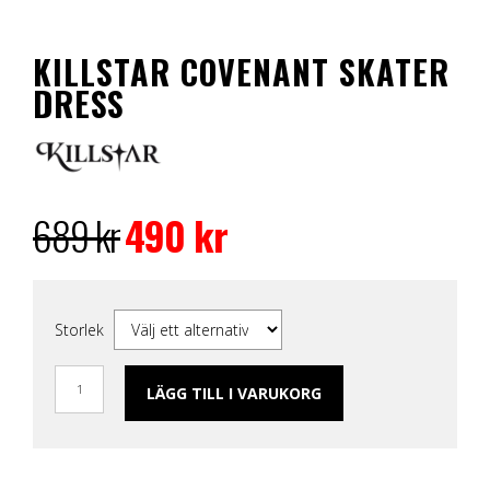
KILLSTAR COVENANT SKATER
DRESS
Det
Det
ursprungliga
nuvarande
689
kr
490
kr
priset
priset
var:
är:
689 kr.
490 kr.
Storlek
LÄGG TILL I VARUKORG