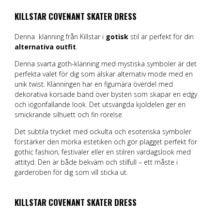
KILLSTAR COVENANT SKATER DRESS
Denna klänning från Killstar i
gotisk
stil är perfekt för din
alternativa outfit
.
Denna svarta goth-klänning med mystiska symboler är det
perfekta valet för dig som älskar alternativ mode med en
unik twist. Klänningen har en figurnära överdel med
dekorativa korsade band över bysten som skapar en edgy
och iögonfallande look. Det utsvängda kjoldelen ger en
smickrande silhuett och fin rörelse.
Det subtila trycket med ockulta och esoteriska symboler
förstärker den mörka estetiken och gör plagget perfekt för
gothic fashion, festivaler eller en stilren vardagslook med
attityd. Den är både bekväm och stilfull – ett måste i
garderoben för dig som vill sticka ut.
KILLSTAR COVENANT SKATER DRESS