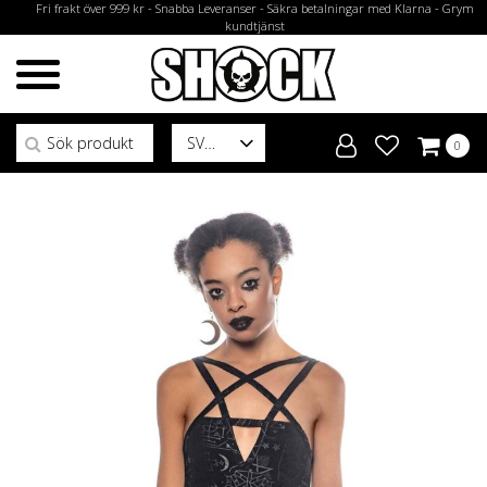
Fri frakt över 999 kr - Snabba Leveranser - Säkra betalningar med Klarna - Grym
kundtjänst
Sök efter:
SV
0