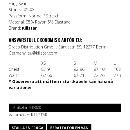
Färg: Svart
Storlek: XS-XXL
Passform: Normal / Stretch
Material: 95% Rayon 5% Elastane.
Brand:
Killstar
ANSVARSFULL EKONOMISK AKTÖR EU:
Draco Distribution GmbH, Säntisstr. 89, 12277 Berlin,
Germany, eu@killstar.com
XS
S
M
L
Chest
87-91
92-96
97-101
102-106
Waist
62-66
67-71
72-76
77-81
* Observera att måtten i startkabeln kan ha små
variationer
Artikelnr:
KID020
Varumärke:
KILLSTAR
STÄLLA EN FRÅGA
BERÄTTA FÖR EN VÄN