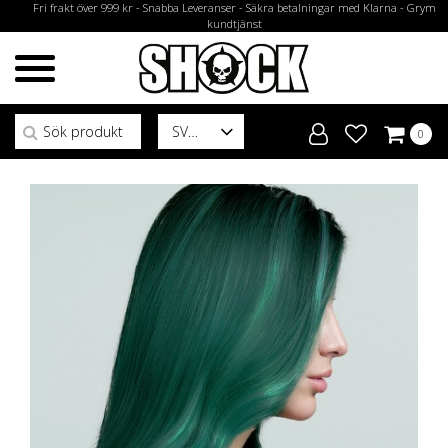
Fri frakt över 999 kr - Snabba Leveranser - Säkra betalningar med Klarna - Grym
kundtjänst
Sök efter:
SV
0