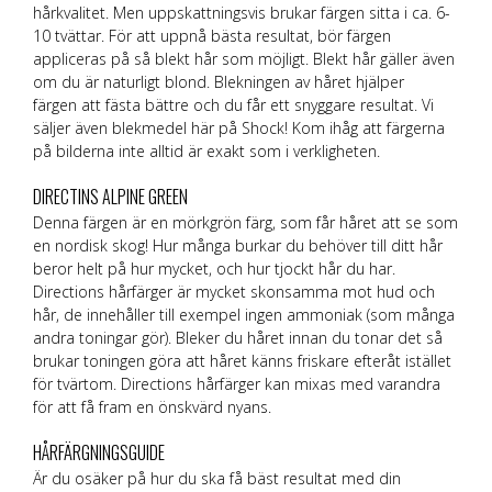
hårkvalitet. Men uppskattningsvis brukar färgen sitta i ca. 6-
10 tvättar. För att uppnå bästa resultat, bör färgen
appliceras på så blekt hår som möjligt. Blekt hår gäller även
om du är naturligt blond. Blekningen av håret hjälper
färgen att fästa bättre och du får ett snyggare resultat. Vi
säljer även blekmedel här på Shock! Kom ihåg att färgerna
på bilderna inte alltid är exakt som i verkligheten.
DIRECTINS ALPINE GREEN
Denna färgen är en mörkgrön färg, som får håret att se som
en nordisk skog! Hur många burkar du behöver till ditt hår
beror helt på hur mycket, och hur tjockt hår du har.
Directions hårfärger är mycket skonsamma mot hud och
hår, de innehåller till exempel ingen ammoniak (som många
andra toningar gör). Bleker du håret innan du tonar det så
brukar toningen göra att håret känns friskare efteråt istället
för tvärtom. Directions hårfärger kan mixas med varandra
för att få fram en önskvärd nyans.
HÅRFÄRGNINGSGUIDE
Är du osäker på hur du ska få bäst resultat med din