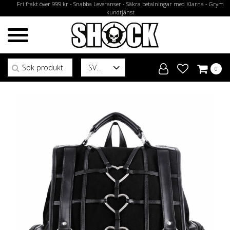
Fri frakt över 999 kr - Snabba Leveranser - Säkra betalningar med Klarna - Grym
kundtjänst
Sök efter:
SV
0