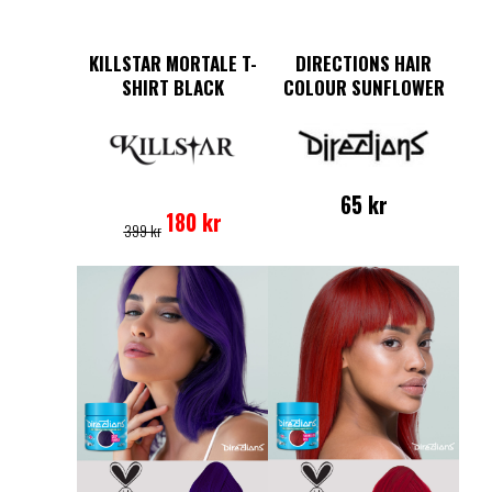
KILLSTAR MORTALE T-
DIRECTIONS HAIR
SHIRT BLACK
COLOUR SUNFLOWER
Det
Det
Den
65
kr
ursprungliga
nuvarande
här
180
kr
399
kr
priset
priset
produkten
var:
är:
har
399 kr.
180 kr.
flera
varianter.
De
olika
alternativen
kan
väljas
på
produktsidan