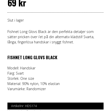
69
kr
Slut i lager
Fishnet Long Glovs Black är den perfekta detaljer som
sätter pricken över i’et på din alternativ klädstil! Svarta,
långa, fingerlösa handskar i snyggt fishnet.
FISHNET LONG GLOVS BLACK
Modell: Handskar
Färg: Svart
Storlek: One size
Material: 90% nylon, 10% elastan
Varumärke:
Randomizer
Artikelnr:
HDS174