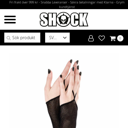
Fri frakt över 999 kr - Snabba Leveranser - Säkra betalningar med Klarna - Grym
kundtjänst
Sök efter:
SV
0