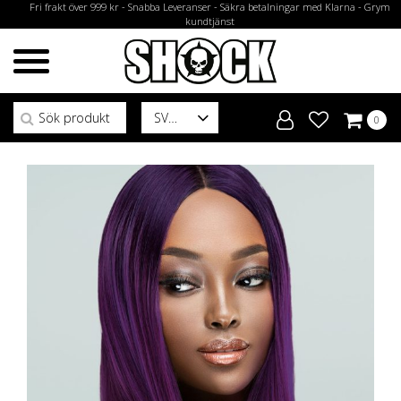
Fri frakt över 999 kr - Snabba Leveranser - Säkra betalningar med Klarna - Grym
kundtjänst
Sök efter:
SV
0