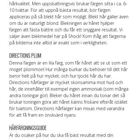
hårkvalitet. Men uppskattningsvis brukar färgen sitta i ca. 6-
10 tvättar. För att uppnå bästa resultat, bör färgen
appliceras på så blekt hår som möjligt. Blekt hår gäller även
om du är naturligt blond. Blekningen av håret hjälper
färgen att fästa bättre och du får ett snyggare resultat. Vi
säljer även blekmedel här på Shock! Kom ihåg att färgerna
på bilderna inte alltid är exakt som i verkligheten.
DIRECTIONS PLUM
Denna färgen är en lila färg, som får håret att se ut som ett
moget plommon! Hur många burkar du behöver till ditt hår
beror helt på hur mycket, och hur tjockt hår du har.
Directions hårfärger är mycket skonsamma mot hud och
hår, de innehåller till exempel ingen ammoniak (som många
andra toningar gör). Bleker du håret innan du tonar det så
brukar toningen göra att håret känns friskare efteråt istället
för tvärtom. Directions hårfärger kan mixas med varandra
för att få fram en önskvärd nyans.
HÅRFÄRGNINGSGUIDE
Är du osäker på hur du ska få bäst resultat med din