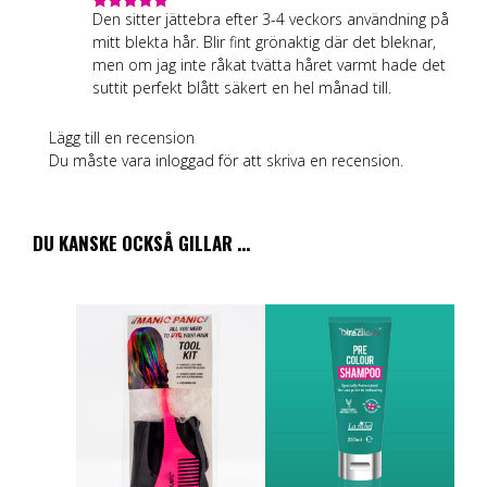
Den sitter jättebra efter 3-4 veckors användning på
5
out of 5
mitt blekta hår. Blir fint grönaktig där det bleknar,
men om jag inte råkat tvätta håret varmt hade det
suttit perfekt blått säkert en hel månad till.
Lägg till en recension
Du måste vara
inloggad
för att skriva en recension.
DU KANSKE OCKSÅ GILLAR …