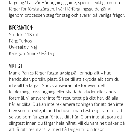
färgning? Läs vår
Hårfärgningsguide
, speciellt viktigt om du
färgar för första gången. I vår Hårfärgningsguide går vi
igenom processen steg för steg och svarar på vanliga frågor.
INFORMATION:
Storlek: 118 ml
Färg: Turkos
UV-reaktiv: Nej
Kategori: Smink/ Hårfärg
VIKTIGT
Manic Panics färger färgar av sig på i princip allt – hud,
handdukar, porslin, plast. Så se till att skydda allt som du
inte vill ha färgat. Shock ansvarar inte för eventuell
felblekning, missfärgning eller skadade kläder eller andra
föremål. Vi ansvarar inte för resultatet på ditt hår, då alla
hår är olika. Du kan inte reklamera toningen för att den inte
blev som du ville, ibland behöver man testa sig fram för att
se vad som fungerar för just ditt hår. Glöm inte att göra ett
slingtest innan du färgar hela håret. Vill du vara helt säker på
att få rätt resultat? Ta med hårfärgen till din frisör.