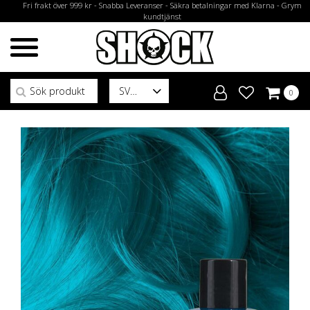
Fri frakt över 999 kr - Snabba Leveranser - Säkra betalningar med Klarna - Grym
kundtjänst
Sök efter:
SV
0