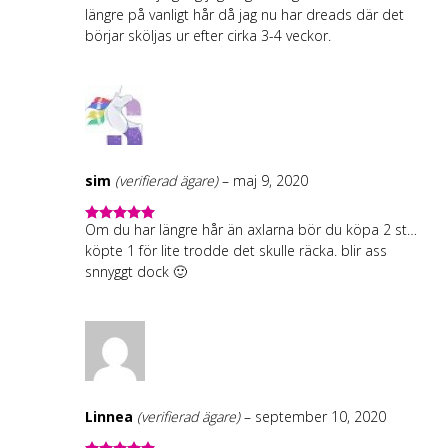
längre på vanligt hår då jag nu har dreads där det
börjar sköljas ur efter cirka 3-4 veckor.
sim
(verifierad ägare)
–
maj 9, 2020
Om du har längre hår än axlarna bör du köpa 2 st…
5
out of 5
köpte 1 för lite trodde det skulle räcka. blir ass
snnyggt dock 🙂
Linnea
(verifierad ägare)
–
september 10, 2020