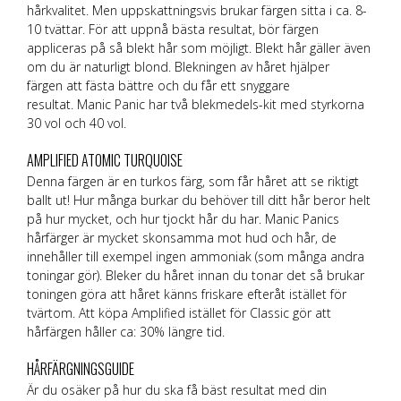
hårkvalitet. Men uppskattningsvis brukar färgen sitta i ca. 8-
10 tvättar. För att uppnå bästa resultat, bör färgen
appliceras på så blekt hår som möjligt. Blekt hår gäller även
om du är naturligt blond. Blekningen av håret hjälper
färgen att fästa bättre och du får ett snyggare
resultat. Manic Panic har två blekmedels-kit med styrkorna
30 vol och 40 vol.
AMPLIFIED ATOMIC TURQUOISE
Denna färgen är en turkos färg, som får håret att se riktigt
ballt ut! Hur många burkar du behöver till ditt hår beror helt
på hur mycket, och hur tjockt hår du har. Manic Panics
hårfärger är mycket skonsamma mot hud och hår, de
innehåller till exempel ingen ammoniak (som många andra
toningar gör). Bleker du håret innan du tonar det så brukar
toningen göra att håret känns friskare efteråt istället för
tvärtom. Att köpa Amplified istället för Classic gör att
hårfärgen håller ca: 30% längre tid.
HÅRFÄRGNINGSGUIDE
Är du osäker på hur du ska få bäst resultat med din