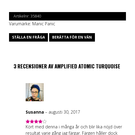
Artikelnr:
35840
Varumärke:
Manic Panic
STÄLLA EN FRÅGA
BERÄTTA FÖR EN VÄN
3 RECENSIONER AV
AMPLIFIED ATOMIC TURQUOISE
Susanna
–
augusti 30, 2017
Kört med denna i många år och blir lika nöjd över
4
out of
5
resultat varje gång jag färgar. Färgen håller dock