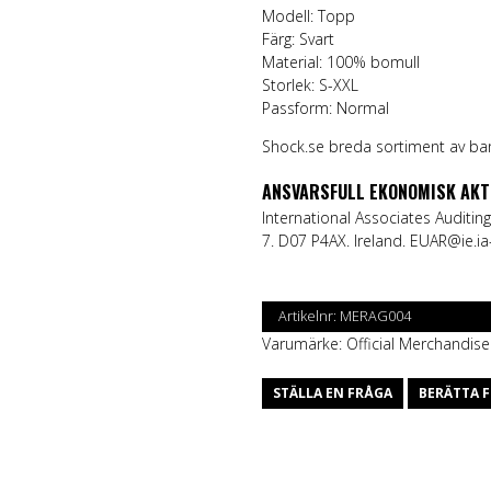
Modell: Topp
Färg: Svart
Material: 100% bomull
Storlek: S-XXL
Passform: Normal
Shock.se breda sortiment av ban
ANSVARSFULL EKONOMISK AKT
International Associates Auditing
7. D07 P4AX. Ireland.
EUAR@ie.ia
Artikelnr:
MERAG004
Varumärke:
Official Merchandise
STÄLLA EN FRÅGA
BERÄTTA F