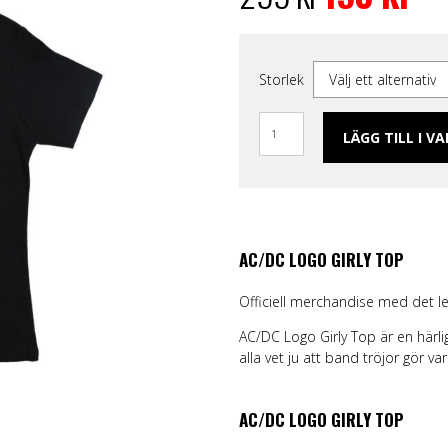
ggings
Skärp och harness
Handskar & Vantar
Grön
Band
var:
är:
Läder/vegan armband &
Tygmärken / Patchar
Lila
Topp
299 kr.
150 kr
läder
m
Nitarmband
Slipsar & Flugor
Orange
Mer
rumpor
Nitar
Skärp
Röd
Storlek
Väskor & Plånböcker
Läder/vegan armband & Nitar
Svart
Slipsar & Hängslen
Nitar
Gul
Tygmärken / Patchar
Pins
LÄGG TILL I V
Pins
AC/DC LOGO GIRLY TOP
Officiell merchandise med det 
AC/DC Logo Girly Top är en härligt
alla vet ju att band tröjor gör va
AC/DC LOGO GIRLY TOP