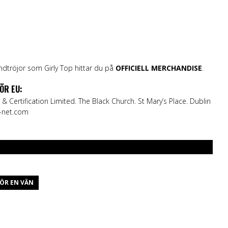
dtröjor som Girly Top hittar du på
OFFICIELL MERCHANDISE
.
ÖR EU:
 & Certification Limited. The Black Church. St Mary’s Place. Dublin
-net.com
ÖR EN VÄN