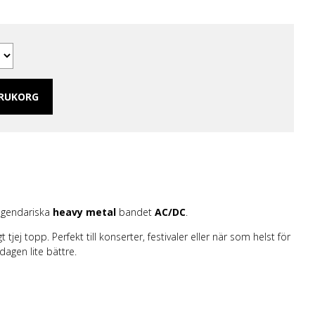
 Merch Tjej
ar/linne
.
ch Hoodies
mband
ARUKORG
legendariska
heavy metal
bandet
AC/DC
.
 tjej topp. Perfekt till konserter, festivaler eller när som helst för
rdagen lite bättre.