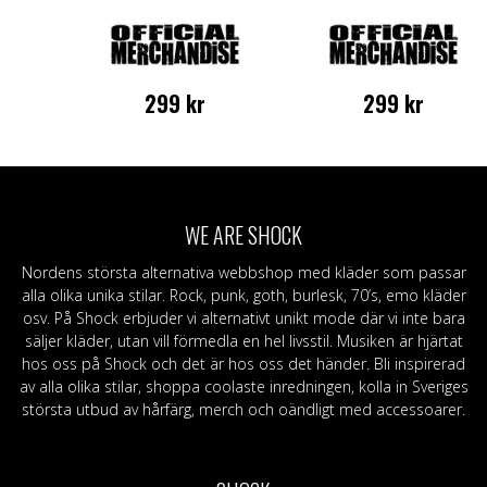
299
kr
299
kr
Den
Den
här
här
produkten
produkten
har
har
flera
flera
WE ARE SHOCK
varianter.
varianter.
De
De
Nordens största alternativa webbshop med kläder som passar
olika
olika
alla olika unika stilar. Rock, punk, goth, burlesk, 70’s, emo kläder
alternativen
alternativen
osv. På Shock erbjuder vi alternativt unikt mode där vi inte bara
kan
kan
säljer kläder, utan vill förmedla en hel livsstil. Musiken är hjärtat
väljas
väljas
hos oss på Shock och det är hos oss det händer. Bli inspirerad
på
på
av alla olika stilar, shoppa coolaste inredningen, kolla in Sveriges
produktsidan
produktsida
största utbud av hårfärg, merch och oändligt med accessoarer.