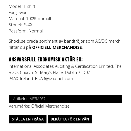
Modell: T-shirt
Färg: Svart
Material: 100% bomull
Storlek: S-XXL
Passform: Normal
Shock.se breda sortiment av bandtröjor som AC/DC merch
hittar du på
OFFICIELL MERCHANDISE
.
ANSVARSFULL EKONOMISK AKTÖR EU:
International Associates Auditing & Certification Limited. The
Black Church. St Mary’s Place. Dublin 7. D07
P4AX. Ireland.
EUAR@ie.ia-net.com
Artikelnr:
MERA037
Varumärke:
Official Merchandise
STÄLLA EN FRÅGA
BERÄTTA FÖR EN VÄN