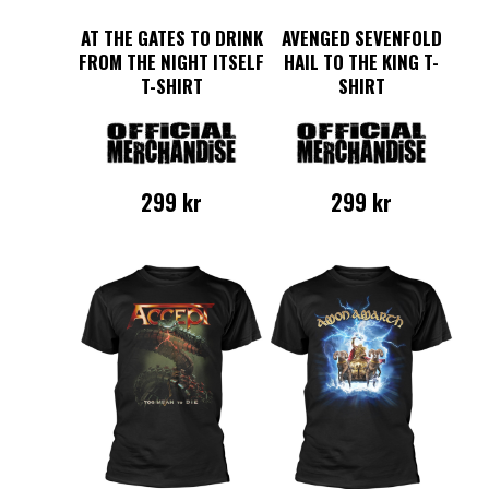
AT THE GATES TO DRINK
AVENGED SEVENFOLD
FROM THE NIGHT ITSELF
HAIL TO THE KING T-
T-SHIRT
SHIRT
299
kr
299
kr
Den
Den
här
här
produkten
produkten
har
har
flera
flera
varianter.
varianter.
De
De
olika
olika
alternativen
alternativen
kan
kan
väljas
väljas
på
på