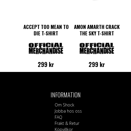
produktsidan
produktsidan
ACCEPT TOO MEAN TO
AMON AMARTH CRACK
DIE T-SHIRT
THE SKY T-SHIRT
299
kr
299
kr
Den
Den
här
här
produkten
produkten
har
har
INFORMATION
flera
flera
varianter.
varianter.
Om Shock
De
De
Jobba hos oss
olika
olika
FAQ
alternativen
alternativen
Frakt & Retur
kan
kan
Köpvillkor