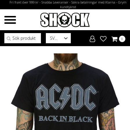
Fri frakt över 999 kr - Snabba Leveranser - Säkra betalningar med Klarna - Grym
kundtjänst
Sök efter:
SV
0