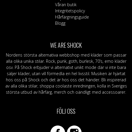
väljas
väljas
Våran butik
på
på
Integritetspolicy
produktsidan
produktsidan
Hårfärgningsguide
Blogg
WE ARE SHOCK
Nordens största alternativa webbshop med kläder som passar
alla olika unika stilar. Rock, punk, goth, burlesk, 70’s, emo kläder
osv. På Shock erbjuder vi alternativt unikt mode där vi inte bara
säljer kläder, utan vill förmedla en hel livsstil. Musiken är hjärtat
hos oss på Shock och det är hos oss det händer. Bli inspirerad
av alla olika stilar, shoppa coolaste inredningen, kolla in Sveriges
största utbud av hårfärg, merch och oändligt med accessoarer.
FÖLJ OSS