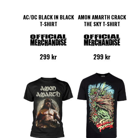
AC/DC BLACK IN BLACK
AMON AMARTH CRACK
T-SHIRT
THE SKY T-SHIRT
299
kr
299
kr
Den
Den
här
här
produkten
produkten
har
har
flera
flera
varianter.
varianter.
De
De
olika
olika
alternativen
alternativen
kan
kan
väljas
väljas
på
på