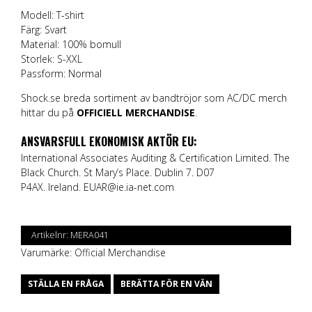
Modell: T-shirt
Färg: Svart
Material: 100% bomull
Storlek: S-XXL
Passform: Normal
Shock.se breda sortiment av bandtröjor som AC/DC merch
hittar du på
OFFICIELL MERCHANDISE
.
ANSVARSFULL EKONOMISK AKTÖR EU:
International Associates Auditing & Certification Limited. The
Black Church. St Mary’s Place. Dublin 7. D07
P4AX. Ireland.
EUAR@ie.ia-net.com
Artikelnr:
MERA041
Varumärke:
Official Merchandise
STÄLLA EN FRÅGA
BERÄTTA FÖR EN VÄN