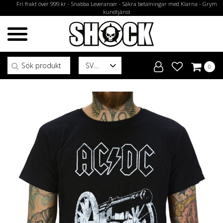
Fri frakt över 999 kr - Snabba Leveranser - Säkra betalningar med Klarna - Grym
kundtjänst
Sök efter:
SV
0