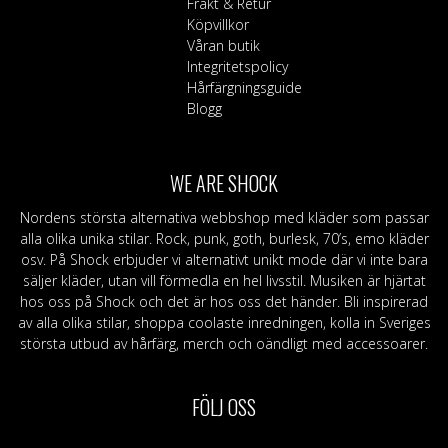
Frakt & Retur
väljas
produktsid
Köpvillkor
på
Våran butik
produktsidan
Integritetspolicy
Hårfärgningsguide
Blogg
WE ARE SHOCK
Nordens största alternativa webbshop med kläder som passar
alla olika unika stilar. Rock, punk, goth, burlesk, 70’s, emo kläder
osv. På Shock erbjuder vi alternativt unikt mode där vi inte bara
säljer kläder, utan vill förmedla en hel livsstil. Musiken är hjärtat
hos oss på Shock och det är hos oss det händer. Bli inspirerad
av alla olika stilar, shoppa coolaste inredningen, kolla in Sveriges
största utbud av hårfärg, merch och oändligt med accessoarer.
FÖLJ OSS