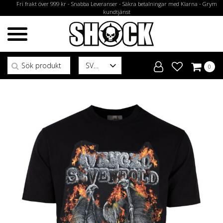
Fri frakt över 999 kr - Snabba Leveranser - Säkra betalningar med Klarna - Grym
kundtjänst
Sök efter:
SV
0