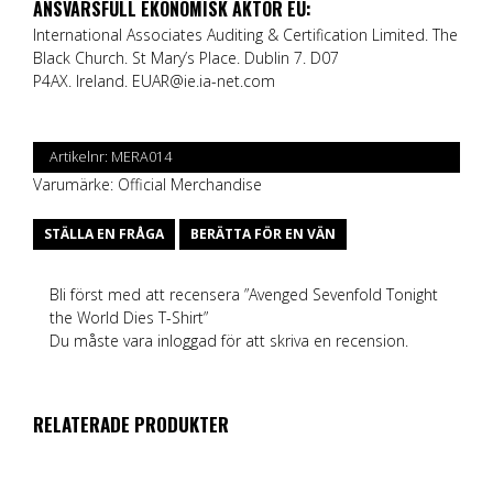
ANSVARSFULL EKONOMISK AKTÖR EU:
International Associates Auditing & Certification Limited. The
Black Church. St Mary’s Place. Dublin 7. D07
P4AX. Ireland.
EUAR@ie.ia-net.com
Artikelnr:
MERA014
Varumärke:
Official Merchandise
STÄLLA EN FRÅGA
BERÄTTA FÖR EN VÄN
Bli först med att recensera ”Avenged Sevenfold Tonight
the World Dies T-Shirt”
Du måste vara
inloggad
för att skriva en recension.
RELATERADE PRODUKTER