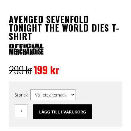
AVENGED SEVENFOLD
TONIGHT THE WORLD DIES T-
SHIRT
Det
Det
ursprungliga
nuvarande
299
kr
199
kr
priset
priset
var:
är:
299 kr.
199 kr.
Storlek
LÄGG TILL I VARUKORG