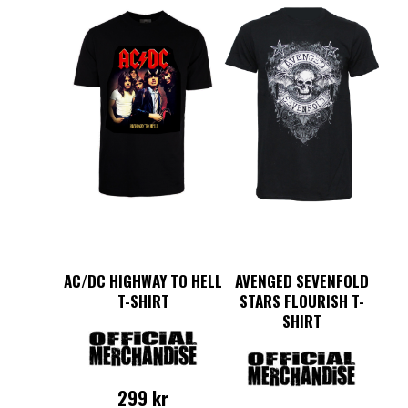
AC/DC HIGHWAY TO HELL
AVENGED SEVENFOLD
T-SHIRT
STARS FLOURISH T-
SHIRT
299
kr
Det
Det
Den