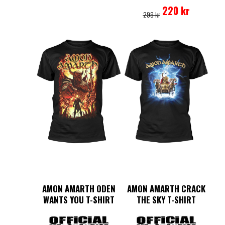
ursprungliga
nuvarande
här
Den
220
kr
299
kr
priset
priset
produkten
här
var:
är:
har
produkten
299 kr.
220 kr.
flera
har
varianter.
flera
De
varianter.
olika
De
alternative
olika
kan
alternativen
väljas
kan
på
väljas
produktsi
på
produktsidan
AMON AMARTH ODEN
AMON AMARTH CRACK
WANTS YOU T-SHIRT
THE SKY T-SHIRT