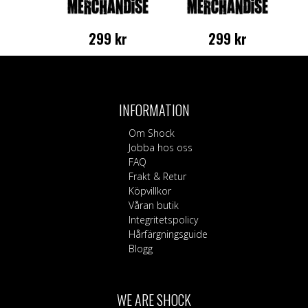
299
kr
299
kr
Den
Den
här
här
produkten
produkten
har
har
INFORMATION
flera
flera
varianter.
varianter.
Om Shock
De
De
Jobba hos oss
olika
olika
FAQ
alternativen
alternativen
Frakt & Retur
kan
kan
Köpvillkor
väljas
väljas
Våran butik
på
på
Integritetspolicy
produktsidan
produktsidan
Hårfärgningsguide
Blogg
WE ARE SHOCK