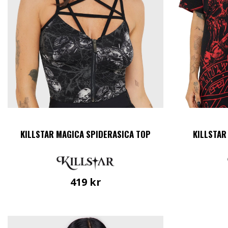
på
produktsidan
KILLSTAR MAGICA SPIDERASICA TOP
KILLSTAR
419
kr
Den
här
produkten
har