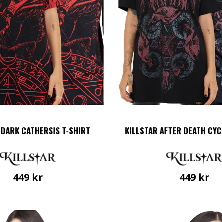
på
på
produktsidan
produkt
 DARK CATHERSIS T-SHIRT
KILLSTAR AFTER DEATH CYC
449
kr
449
kr
Den
Den
här
här
produkten
produkt
har
har