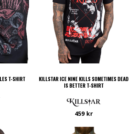
på
sidan
produktsidan
LES T-SHIRT
KILLSTAR ICE NINE KILLS SOMETIMES DEAD
IS BETTER T-SHIRT
459
kr
Den
en
här
produkten