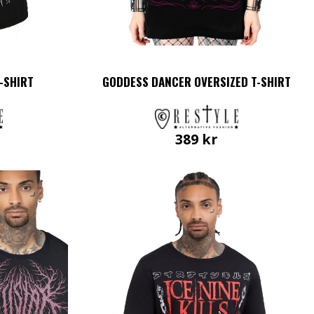
-SHIRT
GODDESS DANCER OVERSIZED T-SHIRT
389
kr
Den
här
en
produkten
har
flera
.
varianter.
De
olika
ven
alternativen
kan
väljas