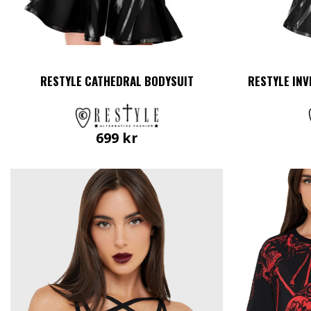
RESTYLE CATHEDRAL BODYSUIT
RESTYLE IN
699
kr
Den
här
produkten
har
flera
varianter.
De
olika
alternativen
kan
väljas