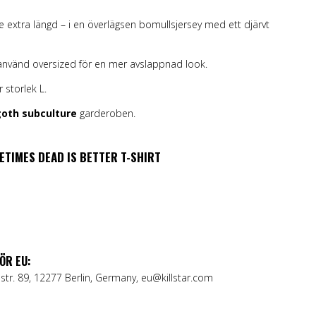
te extra längd – i en överlägsen bomullsjersey med ett djärvt
 – använd oversized för en mer avslappnad look.
 storlek L.
oth subculture
garderoben.
METIMES DEAD IS BETTER T-SHIRT
ÖR EU:
str. 89, 12277 Berlin, Germany, eu@killstar.com