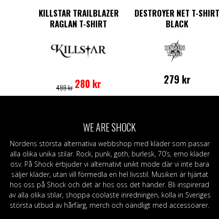
KILLSTAR TRAILBLAZER
DESTROYER NET T-SHIR
RAGLAN T-SHIRT
BLACK
Det
Det
Den
ursprungliga
nuvarande
här
279
kr
280
kr
499
kr
priset
priset
produkten
Den
var:
är:
har
här
499 kr.
280 kr.
flera
produkten
varianter.
har
WE ARE SHOCK
De
flera
olika
varianter.
Nordens största alternativa webbshop med kläder som passar
alternativen
De
alla olika unika stilar. Rock, punk, goth, burlesk, 70’s, emo kläder
kan
olika
osv. På Shock erbjuder vi alternativt unikt mode där vi inte bara
väljas
alternativen
säljer kläder, utan vill förmedla en hel livsstil. Musiken är hjärtat
på
kan
hos oss på Shock och det är hos oss det händer. Bli inspirerad
produktsidan
väljas
av alla olika stilar, shoppa coolaste inredningen, kolla in Sveriges
på
största utbud av hårfärg, merch och oändligt med accessoarer.
produktsida