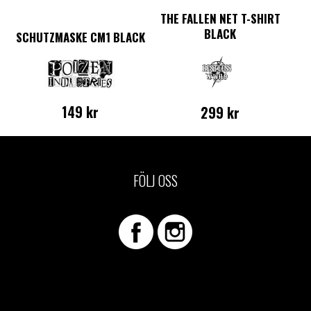
T
THE FALLEN NET T-SHIRT
BLACK
SCHUTZMASKE CM1 BLACK
149
kr
299
kr
Den
här
produkten
har
FÖLJ OSS
flera
varianter.
De
olika
alternativen
kan
väljas
på
n
produktsidan