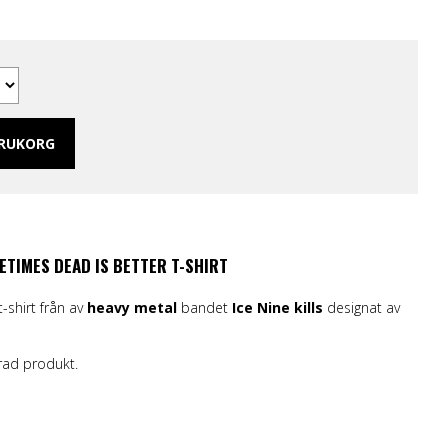
 Merch Tjej
ar/linne
ch Hoodies
mband
ARUKORG
METIMES DEAD IS BETTER T-SHIRT
-shirt från av
heavy metal
bandet
Ice Nine kills
designat av
erad produkt.