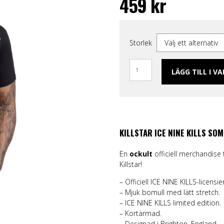
459
kr
ggings
Skärp och harness
Handskar & Vantar
Grön
Band
Läder/vegan armband &
Tygmärken / Patchar
Lila
Topp
läder
m
Nitarmband
Slipsar & Flugor
Orange
Mer
rumpor
Nitar
Skärp
Röd
Storlek
Väskor & Plånböcker
Läder/vegan armband & Nitar
Svart
Slipsar & Hängslen
Nitar
Gul
Tygmärken / Patchar
Pins
LÄGG TILL I V
Pins
KILLSTAR ICE NINE KILLS SO
En
ockult
officiell merchandise t
Killstar!
– Officiell ICE NINE KILLS-licensi
– Mjuk bomull med lätt stretch.
– ICE NINE KILLS limited edition.
– Kortärmad.
– Designad i Brighton, England.