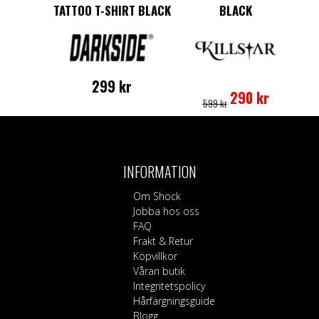
TATTOO T-SHIRT BLACK
BLACK
Det
Det
Den
299
kr
ursprungliga
nuvarande
här
290
kr
599
kr
priset
priset
produkten
Den
var:
är:
har
här
599 kr.
290 kr.
flera
produkten
varianter.
har
De
flera
INFORMATION
olika
varianter.
alternative
De
Om Shock
kan
olika
Jobba hos oss
väljas
alternativen
FAQ
på
kan
Frakt & Retur
produktsi
väljas
Köpvillkor
på
Våran butik
produktsidan
Integritetspolicy
Hårfärgningsguide
Blogg