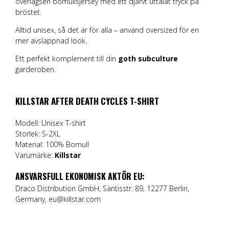
överlägsen bomullsjersey med ett djärvt uttalat tryck på
bröstet.
Alltid unisex, så det är för alla – använd oversized för en
mer avslappnad look.
Ett perfekt komplement till din
goth subculture
garderoben.
KILLSTAR AFTER DEATH CYCLES T-SHIRT
Modell: Unisex T-shirt
Storlek: S-2XL
Material: 100% Bomull
Varumärke:
Killstar
ANSVARSFULL EKONOMISK AKTÖR EU:
Draco Distribution GmbH, Säntisstr. 89, 12277 Berlin,
Germany, eu@killstar.com