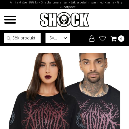
Fri frakt över 999 kr - Snabba Leveranser - Säkra betalningar med Klarna - Grym
kundtjänst
Sök efter:
SV
0