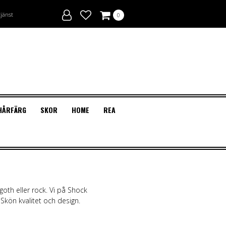
tjänst
0
HÅRFÄRG
SKOR
HOME
REA
CKEN & SMINK
+ACCESSOARER
D MERCH KLÄDER
GAR
ECTIONS
AN SKOR
agellack
h T-shirts & Linnen
OSNÖREN
goth eller rock. Vi på Shock
Skön kvalitet och design.
Fransar