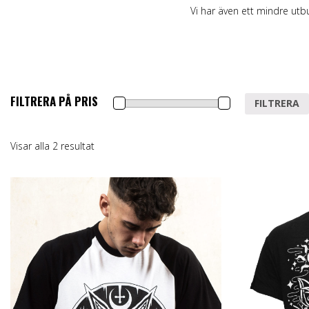
Byxor, Shorts & Le
Kiltar
Blekmedel
Vi har även ett mindre utb
Kjolar
Strumpor
Hårvård
Korsetter & Underk
Schampo & Balsa
Strumpbyxor & St
Hårfärgningsguide
FILTRERA PÅ PRIS
Min
Max
FILTRERA
pris
pris
Visar alla 2 resultat