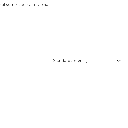
 Merch Tjej
il som kläderna till vuxna.
ar/linne
ch Hoodies
mband