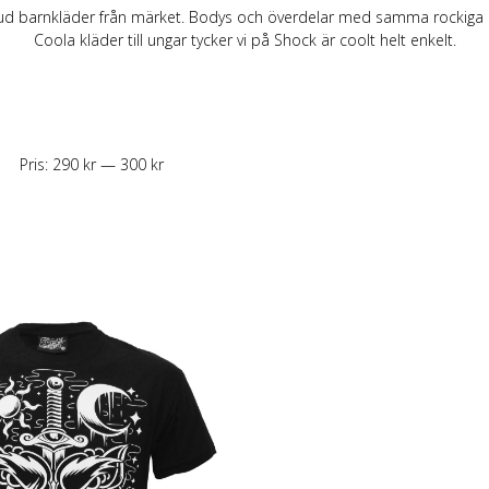
ggings
Skärp och harness
Handskar & Vantar
Grön
Band
ud barnkläder från märket. Bodys och överdelar med samma rockiga st
Läder/vegan armband &
Tygmärken / Patchar
Lila
Topp
Coola kläder till ungar tycker vi på Shock är coolt helt enkelt.
läder
m
Nitarmband
Slipsar & Flugor
Orange
Mer
rumpor
Nitar
Skärp
Röd
Väskor & Plånböcker
Läder/vegan armband & Nitar
Svart
Slipsar & Hängslen
Nitar
Gul
Tygmärken / Patchar
Pins
Pins
Pris:
290 kr
—
300 kr