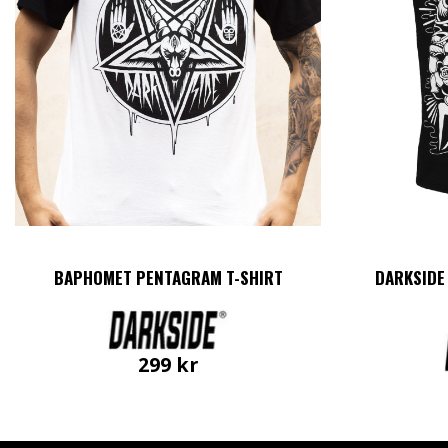
BAPHOMET PENTAGRAM T-SHIRT
DARKSIDE
299
kr
Den
här
produkten