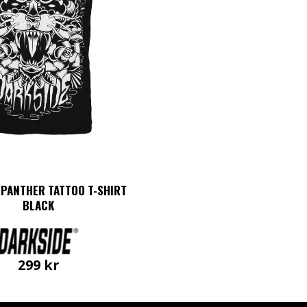
 PANTHER TATTOO T-SHIRT
BLACK
299
kr
Den
här