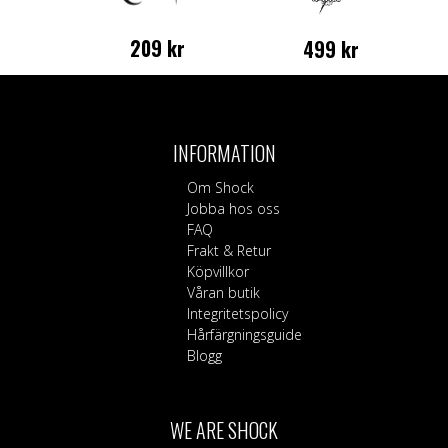
209
kr
499
kr
Den
här
produkten
har
INFORMATION
flera
varianter.
Om Shock
De
Jobba hos oss
olika
FAQ
alternativen
Frakt & Retur
kan
Köpvillkor
väljas
Våran butik
på
Integritetspolicy
produktsidan
Hårfärgningsguide
Blogg
WE ARE SHOCK