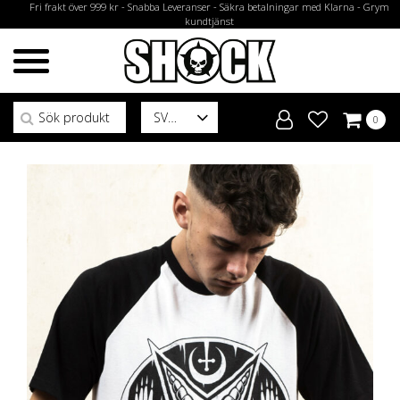
Fri frakt över 999 kr - Snabba Leveranser - Säkra betalningar med Klarna - Grym
kundtjänst
Sök efter:
SV
0