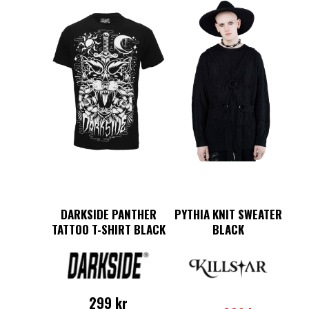
DARKSIDE PANTHER
PYTHIA KNIT SWEATER
TATTOO T-SHIRT BLACK
BLACK
Det
Det
Den
299
kr
ursprungliga
nuvarande
här