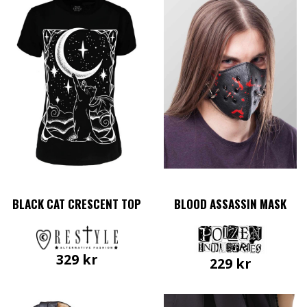
BLACK CAT CRESCENT TOP
BLOOD ASSASSIN MASK
329
kr
229
kr
Den
här
produkten