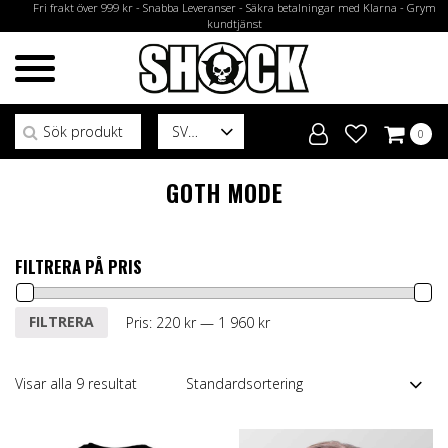
Fri frakt över 999 kr - Snabba Leveranser - Säkra betalningar med Klarna - Grym
kundtjänst
Sök efter:
SV
0
GOTH MODE
FILTRERA PÅ PRIS
Min
Max
FILTRERA
Pris:
220 kr
—
1 960 kr
pris
pris
Visar alla 9 resultat