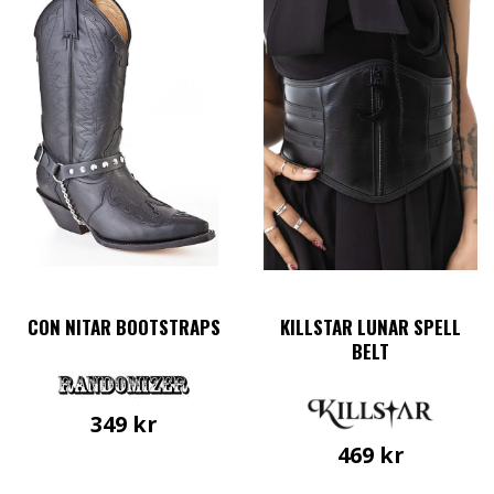
har
flera
varianter.
De
olika
alternativen
kan
väljas
på
produktsidan
CON NITAR BOOTSTRAPS
KILLSTAR LUNAR SPELL
BELT
349
kr
469
kr
Den