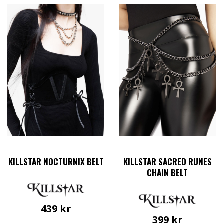
här
produkten
har
flera
varianter.
De
olika
alternativen
kan
väljas
på
produktsidan
KILLSTAR NOCTURNIX BELT
KILLSTAR SACRED RUNES
CHAIN BELT
439
kr
399
kr
Den