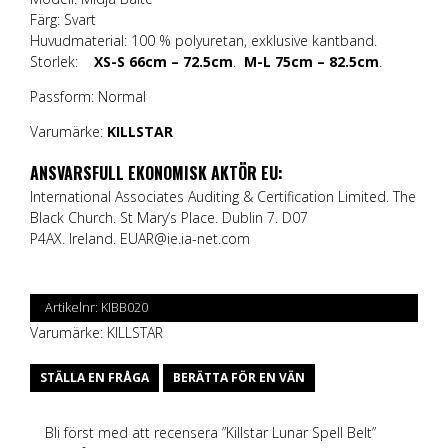
Färg: Svart
Huvudmaterial: 100 % polyuretan, exklusive kantband.
Storlek:
XS-S 66cm – 72.5cm
.
M-L 75cm – 82.5cm
.
Passform: Normal
Varumärke:
KILLSTAR
ANSVARSFULL EKONOMISK AKTÖR EU:
International Associates Auditing & Certification Limited. The
Black Church. St Mary’s Place. Dublin 7. D07
P4AX. Ireland.
EUAR@ie.ia-net.com
Artikelnr:
KIBB020
Varumärke:
KILLSTAR
STÄLLA EN FRÅGA
BERÄTTA FÖR EN VÄN
Bli först med att recensera ”Killstar Lunar Spell Belt”