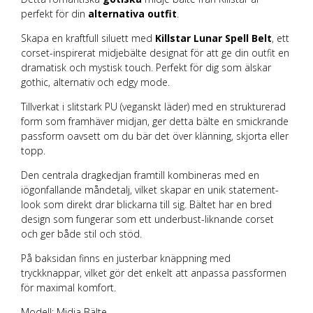
perfekt för din
alternativa outfit
.
Skapa en kraftfull siluett med
Killstar Lunar Spell Belt
, ett
corset-inspirerat midjebälte designat för att ge din outfit en
dramatisk och mystisk touch. Perfekt för dig som älskar
gothic, alternativ och edgy mode.
Tillverkat i slitstark PU (veganskt läder) med en strukturerad
form som framhäver midjan, ger detta bälte en smickrande
passform oavsett om du bär det över klänning, skjorta eller
topp.
Den centrala dragkedjan framtill kombineras med en
iögonfallande måndetalj, vilket skapar en unik statement-
look som direkt drar blickarna till sig. Bältet har en bred
design som fungerar som ett underbust-liknande corset
och ger både stil och stöd.
På baksidan finns en justerbar knäppning med
tryckknappar, vilket gör det enkelt att anpassa passformen
för maximal komfort.
Modell: Midja Bälte