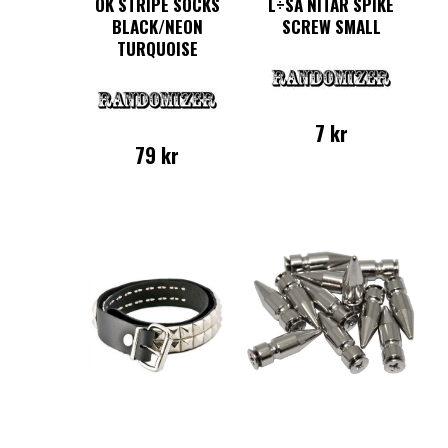
OK STRIPE SOCKS
L÷SA NITAR SPIKE
BLACK/NEON
SCREW SMALL
TURQUOISE
7
kr
79
kr