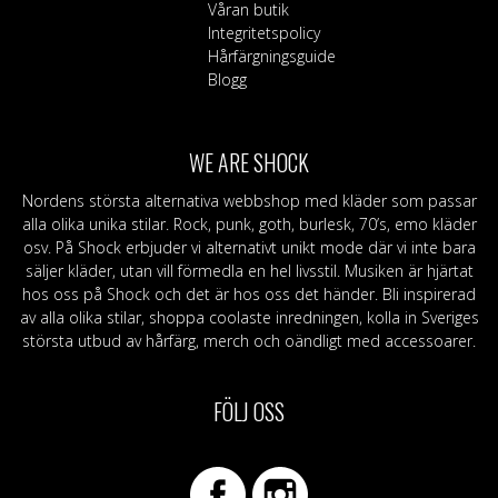
väljas
Våran butik
på
Integritetspolicy
produktsidan
Hårfärgningsguide
Blogg
WE ARE SHOCK
Nordens största alternativa webbshop med kläder som passar
alla olika unika stilar. Rock, punk, goth, burlesk, 70’s, emo kläder
osv. På Shock erbjuder vi alternativt unikt mode där vi inte bara
säljer kläder, utan vill förmedla en hel livsstil. Musiken är hjärtat
hos oss på Shock och det är hos oss det händer. Bli inspirerad
av alla olika stilar, shoppa coolaste inredningen, kolla in Sveriges
största utbud av hårfärg, merch och oändligt med accessoarer.
FÖLJ OSS