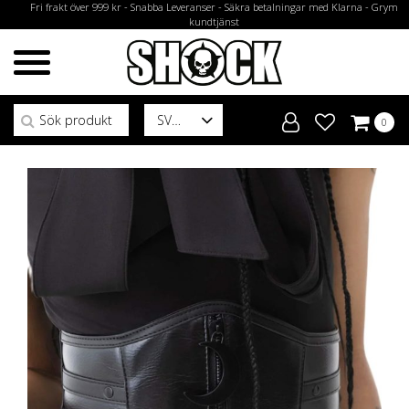
Fri frakt över 999 kr - Snabba Leveranser - Säkra betalningar med Klarna - Grym
kundtjänst
Sök efter:
SV
0