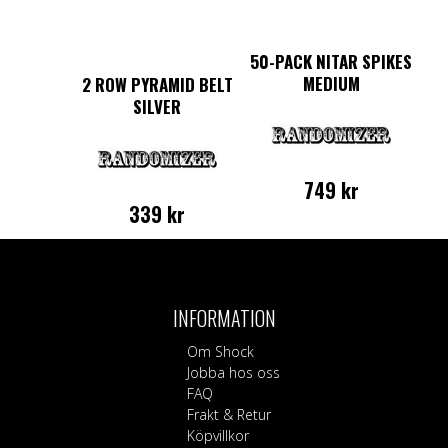
50-PACK NITAR SPIKES
MEDIUM
2 ROW PYRAMID BELT
SILVER
749
kr
339
kr
Den
här
produkten
har
INFORMATION
flera
varianter.
Om Shock
De
Jobba hos oss
olika
FAQ
alternativen
Frakt & Retur
kan
Köpvillkor