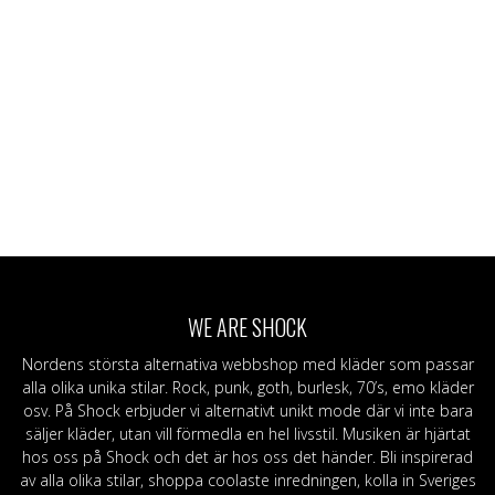
WE ARE SHOCK
Nordens största alternativa webbshop med kläder som passar
alla olika unika stilar. Rock, punk, goth, burlesk, 70’s, emo kläder
osv. På Shock erbjuder vi alternativt unikt mode där vi inte bara
säljer kläder, utan vill förmedla en hel livsstil. Musiken är hjärtat
hos oss på Shock och det är hos oss det händer. Bli inspirerad
av alla olika stilar, shoppa coolaste inredningen, kolla in Sveriges