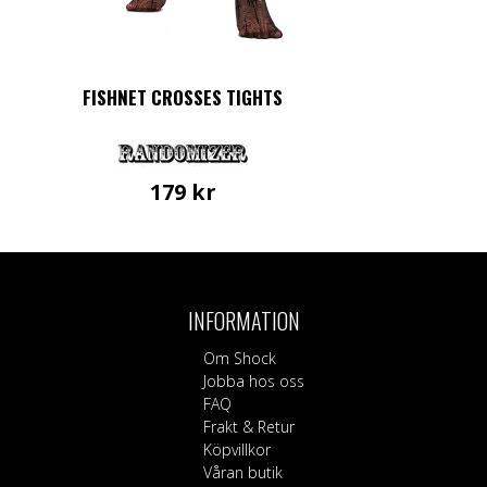
FISHNET CROSSES TIGHTS
179
kr
INFORMATION
Om Shock
Jobba hos oss
FAQ
Frakt & Retur
Köpvillkor
Våran butik