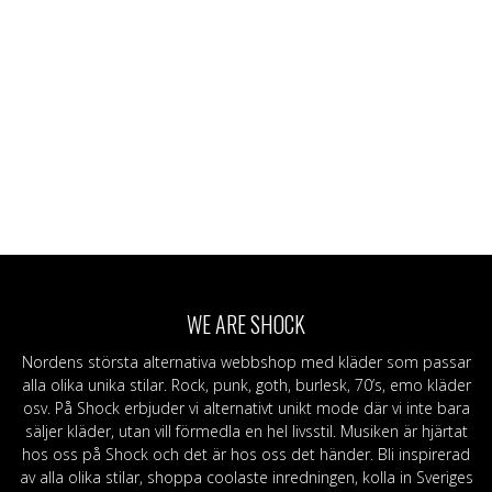
WE ARE SHOCK
Nordens största alternativa webbshop med kläder som passar
alla olika unika stilar. Rock, punk, goth, burlesk, 70’s, emo kläder
osv. På Shock erbjuder vi alternativt unikt mode där vi inte bara
säljer kläder, utan vill förmedla en hel livsstil. Musiken är hjärtat
hos oss på Shock och det är hos oss det händer. Bli inspirerad
av alla olika stilar, shoppa coolaste inredningen, kolla in Sveriges