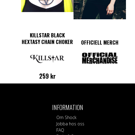
på
produktsidan
KILLSTAR BLACK
HEXTASY CHAIN CHOKER
OFFICIELL MERCH
259
kr
INFORMATION
Om Shock
Jobba hos oss
FAQ