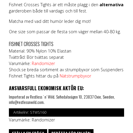
Fishnet Crosses Tights är ett måste plagg i den
alternativa
garderoben både till vardags och till fest.
Matcha med vad ditt humör leder dig mot!
One size som passar de flesta som väger mellan 40-80 kg.
FISHNET CROSSES TIGHTS
Material: 90% Nylon 10% Elastan
Tvättråd: Bör tvättas separat
Varumärke:
Randomizer
Shock.se breda sortiment av strumpbyxor som Suspenders
Fishnet Tights hittar du på
Nätstrumpbyxor
ANSVARSFULL EKONOMISK AKTÖR EU:
Importerad av Restless ’ n’ Wild. Sofiedalsvägen 10, 23837 Oxie, Sweden,
info@restlessnwild.com.
Artikelnr:
STWS160
Varumärke:
Randomizer