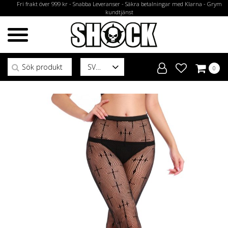
Fri frakt över 999 kr - Snabba Leveranser - Säkra betalningar med Klarna - Grym
kundtjänst
Sök efter:
SV
0