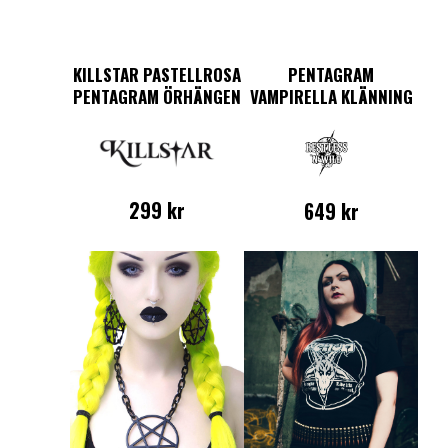
KILLSTAR PASTELLROSA
PENTAGRAM
PENTAGRAM ÖRHÄNGEN
VAMPIRELLA KLÄNNING
299
kr
649
kr
Den
här
produkten
har
flera
varianter.
De
olika
alternativen
kan
väljas