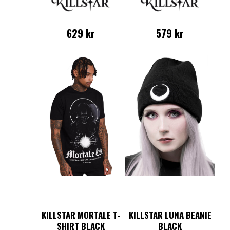
629
kr
579
kr
Den
Den
här
här
produkten
produkten
har
har
flera
flera
varianter.
varianter.
De
De
olika
olika
alternativen
alternativen
kan
kan
väljas
väljas
på
på
produktsidan
produktsidan
KILLSTAR MORTALE T-
KILLSTAR LUNA BEANIE
SHIRT BLACK
BLACK