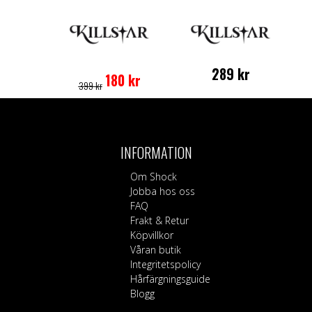
Det
Det
Den
289
kr
ursprungliga
nuvarande
här
180
kr
399
kr
priset
priset
produkten
var:
är:
har
399 kr.
180 kr.
flera
varianter.
De
INFORMATION
olika
alternativen
Om Shock
kan
Jobba hos oss
väljas
FAQ
på
Frakt & Retur
produktsidan
Köpvillkor
Våran butik
Integritetspolicy
Hårfärgningsguide
Blogg