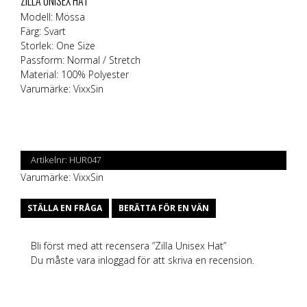
ZILLA UNISEX HAT
Modell: Mössa
Färg: Svart
Storlek: One Size
Passform: Normal / Stretch
Material: 100% Polyester
Varumärke:
VixxSin
Artikelnr:
HUR047
Varumärke:
VixxSin
STÄLLA EN FRÅGA
BERÄTTA FÖR EN VÄN
Bli först med att recensera ”Zilla Unisex Hat”
Du måste vara
inloggad
för att skriva en recension.