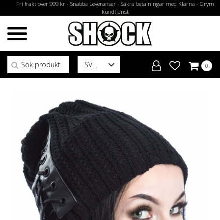
Fri frakt över 999 kr - Snabba Leveranser - Säkra betalningar med Klarna - Grym
kundtjänst
Sök efter:
SV
0