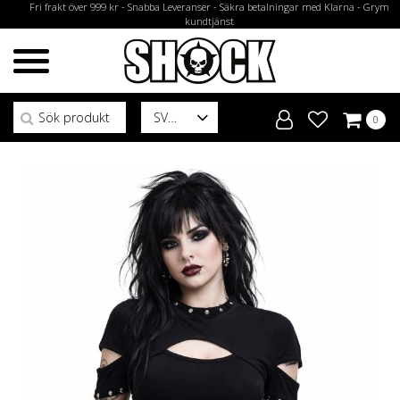
Fri frakt över 999 kr - Snabba Leveranser - Säkra betalningar med Klarna - Grym
kundtjänst
Sök efter:
SV
0