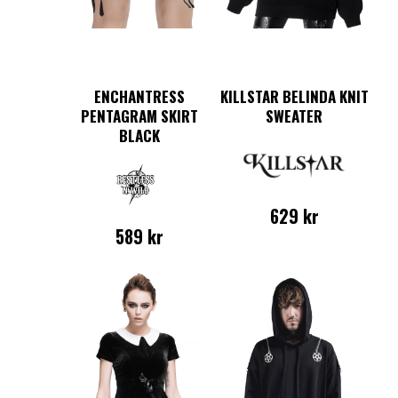
ENCHANTRESS
KILLSTAR BELINDA KNIT
PENTAGRAM SKIRT
SWEATER
BLACK
629
kr
589
kr
Den
här
Den
produkten
här
har
produkten
flera
har
varianter.
flera
De
varianter.
olika
De
alternativen
olika