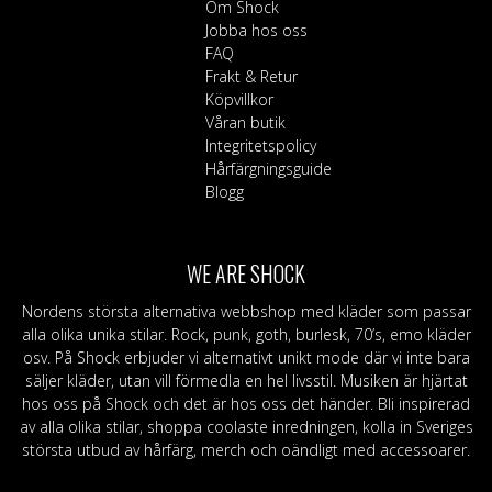
alternative
kan
Om Shock
kan
väljas
Jobba hos oss
väljas
på
FAQ
på
produktsidan
Frakt & Retur
produktsid
Köpvillkor
Våran butik
Integritetspolicy
Hårfärgningsguide
Blogg
WE ARE SHOCK
Nordens största alternativa webbshop med kläder som passar
alla olika unika stilar. Rock, punk, goth, burlesk, 70’s, emo kläder
osv. På Shock erbjuder vi alternativt unikt mode där vi inte bara
säljer kläder, utan vill förmedla en hel livsstil. Musiken är hjärtat
hos oss på Shock och det är hos oss det händer. Bli inspirerad
av alla olika stilar, shoppa coolaste inredningen, kolla in Sveriges
största utbud av hårfärg, merch och oändligt med accessoarer.