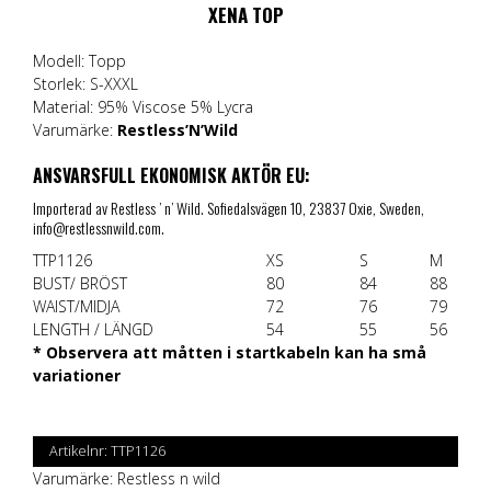
XENA TOP
Modell: Topp
Storlek: S-XXXL
Material: 95% Viscose 5% Lycra
Varumärke:
Restless’N’Wild
ANSVARSFULL EKONOMISK AKTÖR EU:
Importerad av Restless ’ n’ Wild. Sofiedalsvägen 10, 23837 Oxie, Sweden,
info@restlessnwild.com.
TTP1126
XS
S
M
BUST/ BRÖST
80
84
88
WAIST/MIDJA
72
76
79
LENGTH / LÄNGD
54
55
56
* Observera att måtten i startkabeln kan ha små
variationer
Artikelnr:
TTP1126
Varumärke:
Restless n wild