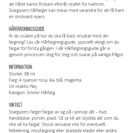
att håret känns friskare efteråt istället för tvärtom.
Stargazers hårfärger kan mixas med varandra för att få fram
en önskvärd nyans.
HÅRFÄRGNINGSGUIDE
Är du osäker på hur du ska få bäst resultat med din
färgning? Läs vår
Hårfärgningsguide
, speciellt viktigt om du
färgar för första gången. I vår Hårfärgningsguide går vi
igenom processen steg för steg och svarar på vanliga frågor.
INFORMATION:
Storlek: 88 ml
Färg: 4 nyanser rosa, lila, blå, magenta
UV-reaktiv: Nej
Kategori: Smink/ Hårfärg
VIKTIGT
Stargazers färger färgar av sig på i princip allt – hud,
handdukar, porslin, plast. Så se till att skydda allt som du
inte vill ha färgat. Shock ansvarar inte för eventuellt
felblekning, missfärgning eller skadade kläder eller andra