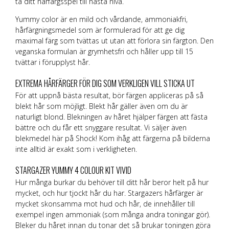
ta ditt hårfärgsspel till nästa nivå.
Yummy color är en mild och vårdande, ammoniakfri,
hårfärgningsmedel som är formulerad för att ge dig
maximal färg som tvättas ut utan att förlora sin färgton. Den
veganska formulan är grymhetsfri och håller upp till 15
tvättar i förupplyst hår.
EXTREMA HÅRFÄRGER FÖR DIG SOM VERKLIGEN VILL STICKA UT
För att uppnå bästa resultat, bör färgen appliceras på så
blekt hår som möjligt. Blekt hår gäller även om du är
naturligt blond. Blekningen av håret hjälper färgen att fästa
bättre och du får ett snyggare resultat. Vi säljer även
blekmedel här på Shock! Kom ihåg att färgerna på bilderna
inte alltid är exakt som i verkligheten.
STARGAZER YUMMY 4 COLOUR KIT VIVID
Hur många burkar du behöver till ditt hår beror helt på hur
mycket, och hur tjockt hår du har. Stargazers hårfärger är
mycket skonsamma mot hud och hår, de innehåller till
exempel ingen ammoniak (som många andra toningar gör).
Bleker du håret innan du tonar det så brukar toningen göra