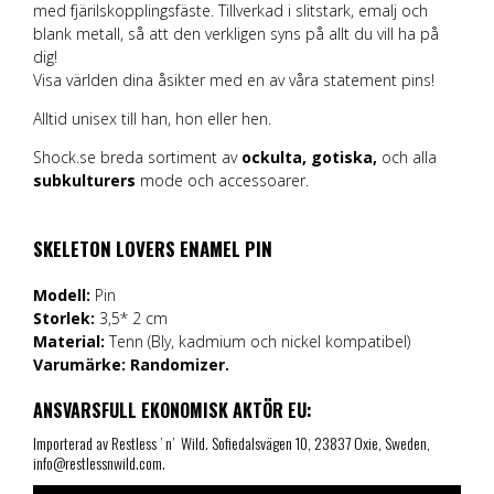
med fjärilskopplingsfäste. Tillverkad i slitstark, emalj och
blank metall, så att den verkligen syns på allt du vill ha på
dig!
Visa världen dina åsikter med en av våra statement pins!
Alltid unisex till han, hon eller hen.
Shock.se breda sortiment av
ockulta,
gotiska,
och alla
subkulturers
mode och accessoarer.
SKELETON LOVERS ENAMEL PIN
Modell:
Pin
Storlek:
3,5* 2 cm
Material:
Tenn (Bly, kadmium och nickel kompatibel)
Varumärke:
Randomizer.
ANSVARSFULL EKONOMISK AKTÖR EU:
Importerad av Restless ’ n’ Wild. Sofiedalsvägen 10, 23837 Oxie, Sweden,
info@restlessnwild.com.