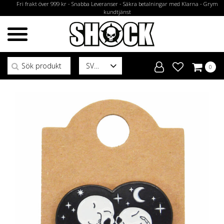
Fri frakt över 999 kr - Snabba Leveranser - Säkra betalningar med Klarna - Grym
kundtjänst
Sök efter:
SV
0