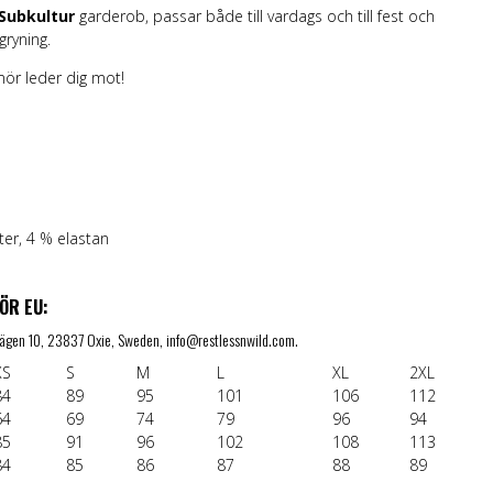
Subkultur
garderob,
passar både till vardags och till fest och
gryning.
ör leder dig mot!
ter, 4 % elastan
ÖR EU:
lsvägen 10, 23837 Oxie, Sweden, info@restlessnwild.com.
XS
S
M
L
XL
2XL
84
89
95
101
106
112
64
69
74
79
96
94
85
91
96
102
108
113
84
85
86
87
88
89