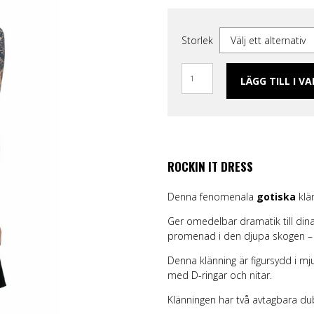
ggings
Skärp och harness
Handskar & Vantar
Grön
Band
Läder/vegan armband &
Tygmärken / Patchar
Lila
Topp
läder
m
Nitarmband
Slipsar & Flugor
Orange
Mer
Storlek
rumpor
Nitar
Skärp
Röd
Väskor & Plånböcker
Läder/vegan armband & Nitar
Svart
Slipsar & Hängslen
Nitar
Gul
LÄGG TILL I V
Tygmärken / Patchar
Pins
Pins
ROCKIN IT DRESS
Denna fenomenala
gotiska
klän
Ger omedelbar dramatik till dina 
promenad i den djupa skogen – 
Denna klänning är figursydd i mj
med D-ringar och nitar.
Klänningen har två avtagbara du