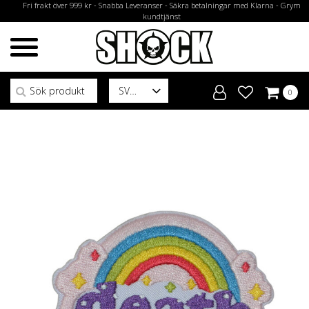
Fri frakt över 999 kr - Snabba Leveranser - Säkra betalningar med Klarna - Grym
kundtjänst
Sök efter:
SV
0