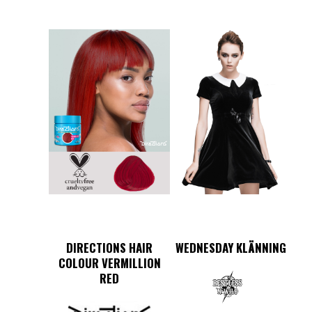
DIRECTIONS HAIR
WEDNESDAY KLÄNNING
COLOUR VERMILLION
RED
Det
Det
Den