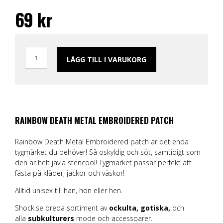
69
kr
LÄGG TILL I VARUKORG
RAINBOW DEATH METAL EMBROIDERED PATCH
Rainbow Death Metal Embroidered patch är det enda
tygmärket du behöver! Så oskyldig och söt, samtidigt som
den är helt jävla stencool! Tygmärket passar perfekt att
fästa på kläder, jackor och väskor!
Alltid unisex till han, hon eller hen.
Shock.se breda sortiment av
ockulta,
gotiska,
och
alla
subkulturers
mode och accessoarer.