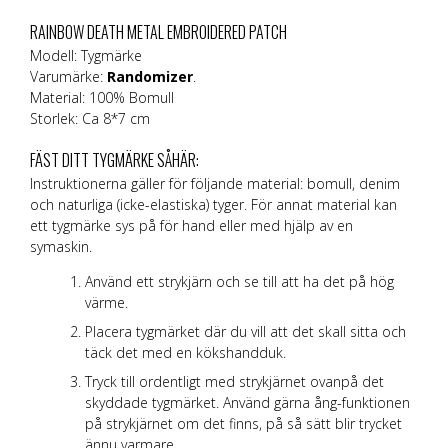
RAINBOW DEATH METAL EMBROIDERED PATCH
Modell: Tygmärke
Varumärke:
Randomizer
.
Material: 100% Bomull
Storlek: Ca 8*7 cm
FÄST DITT TYGMÄRKE SÅHÄR:
Instruktionerna gäller för följande material: bomull, denim
och naturliga (icke-elastiska) tyger. För annat material kan
ett tygmärke sys på för hand eller med hjälp av en
symaskin.
Använd ett strykjärn och se till att ha det på hög
värme.
Placera tygmärket där du vill att det skall sitta och
täck det med en kökshandduk.
Tryck till ordentligt med strykjärnet ovanpå det
skyddade tygmärket. Använd gärna ång-funktionen
på strykjärnet om det finns, på så sätt blir trycket
ännu varmare.