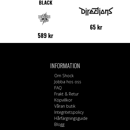
BLACK
65
kr
589
kr
Den
här
produkten
har
INFORMATION
flera
varianter.
Om Shock
De
Jobba hos oss
olika
FAQ
alternativen
Frakt & Retur
kan
Köpvillkor
väljas
Våran butik
på
Integritetspolicy
produktsidan
Hårfärgningsguide
Blogg