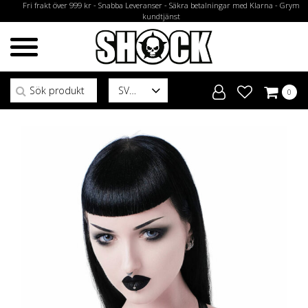
Fri frakt över 999 kr - Snabba Leveranser - Säkra betalningar med Klarna - Grym
kundtjänst
Sök efter:
SV
0