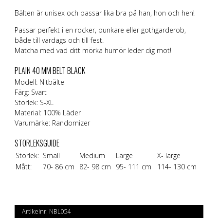
Bälten är unisex och passar lika bra på han, hon och hen!
Passar perfekt i en rocker, punkare eller gothgarderob,
både till vardags och till fest.
Matcha med vad ditt mörka humör leder dig mot!
PLAIN 40 MM BELT BLACK
Modell: Nitbälte
Färg: Svart
Storlek: S-XL
Material: 100% Läder
Varumärke:
Randomizer
STORLEKSGUIDE
Storlek:
Small
Medium
Large
X- large
Mått:
70- 86 cm
82- 98 cm
95- 111 cm
114- 130 cm
Artikelnr:
NBL054