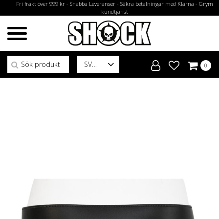
Fri frakt över 999 kr - Snabba Leveranser - Säkra betalningar med Klarna - Grym
kundtjänst
Sök efter:
SV
0