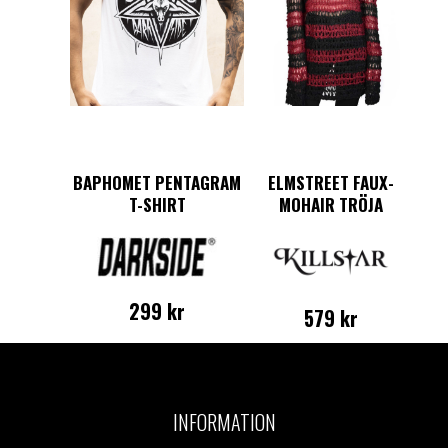
väljas
alternativen
på
kan
produktsid
väljas
på
produktsidan
BAPHOMET PENTAGRAM
ELMSTREET FAUX-
T-SHIRT
MOHAIR TRÖJA
299
kr
579
kr
Den
Den
här
här
produkten
produkten
har
har
INFORMATION
flera
flera
varianter.
varianter.