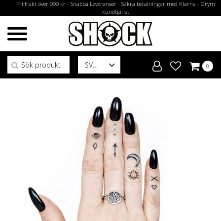
Fri frakt över 999 kr - Snabba Leveranser - Säkra betalningar med Klarna - Grym
kundtjänst
Sök efter:
SV
0