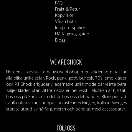
olika
FAQ
alternativen
Frakt & Retur
kan
Köpvillkor
väljas
Våran butik
på
Integritetspolicy
produktsidan
Hårfärgningsguide
Blogg
WE ARE SHOCK
Nordens största alternativa webbshop med kläder som passar
alla olika unika stilar. Rock, punk, goth, burlesk, 70’s, emo kläder
osv. På Shock erbjuder vi alternativt unikt mode där vi inte bara
säljer kläder, utan vill förmedla en hel livsstil. Musiken är hjärtat
hos oss på Shock och det är hos oss det händer. Bli inspirerad
av alla olika stilar, shoppa coolaste inredningen, kolla in Sveriges
största utbud av hårfärg, merch och oändligt med accessoarer.
FÖLJ OSS