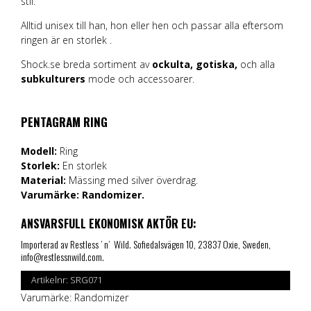
stil.
Alltid unisex till han, hon eller hen och passar alla eftersom
ringen är en storlek .
Shock.se breda sortiment av
ockulta,
gotiska,
och alla
subkulturers
mode och accessoarer.
PENTAGRAM RING
Modell:
Ring
Storlek:
En storlek
Material:
Mässing med silver överdrag.
Varumärke:
Randomizer.
ANSVARSFULL EKONOMISK AKTÖR EU:
Importerad av Restless ’ n’ Wild. Sofiedalsvägen 10, 23837 Oxie, Sweden,
info@restlessnwild.com.
Artikelnr:
SRG071
Varumärke:
Randomizer