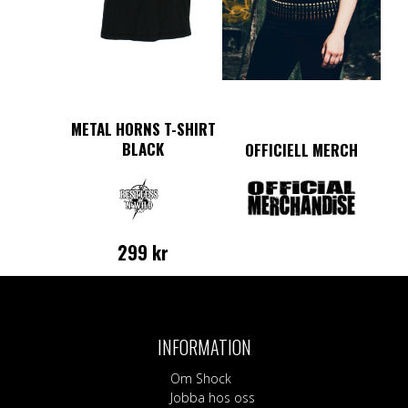
väljas
på
produktsidan
METAL HORNS T-SHIRT
BLACK
OFFICIELL MERCH
299
kr
Den
här
produkten
har
INFORMATION
flera
varianter.
Om Shock
De
Jobba hos oss