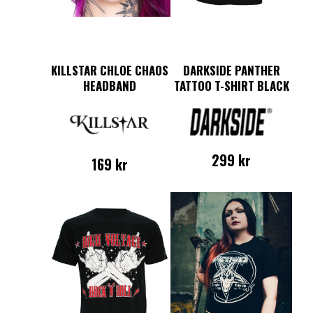
KILLSTAR CHLOE CHAOS
DARKSIDE PANTHER
HEADBAND
TATTOO T-SHIRT BLACK
299
kr
169
kr
Den
här
produkten
har
flera
varianter.
De
olika
alternativen
kan