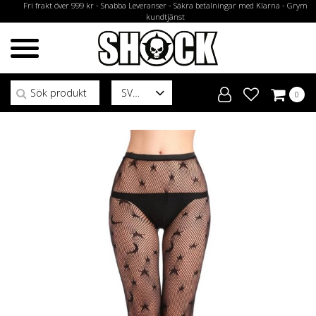
Fri frakt över 999 kr - Snabba Leveranser - Säkra betalningar med Klarna - Grym
kundtjänst
Sök efter:
SV
0