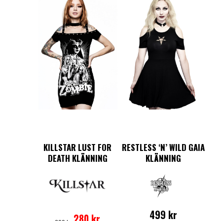
KILLSTAR LUST FOR
RESTLESS ‘N’ WILD GAIA
DEATH KLÄNNING
KLÄNNING
Det
Det
Den
ursprungliga
nuvarande
här
499
kr
280
kr