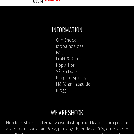
699
kr
priset
priset
produkten
Den
var:
är:
har
här
699 kr.
280 kr.
flera
produkten
varianter.
har
De
INFORMATION
flera
olika
varianter.
alternativen
Om Shock
De
kan
Jobba hos oss
olika
väljas
FAQ
alternativen
på
Frakt & Retur
kan
produktsidan
Köpvillkor
väljas
Våran butik
på
Integritetspolicy
produktsidan
Hårfärgningsguide
Blogg
WE ARE SHOCK
Nordens största alternativa webbshop med kläder som passar
alla olika unika stilar. Rock, punk, goth, burlesk, 70’s, emo kläder