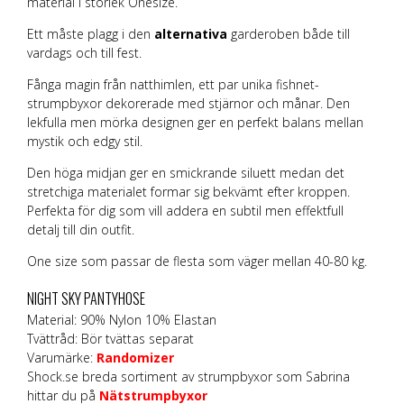
material i storlek Onesize.
Ett måste plagg i den
alternativa
garderoben både till
vardags och till fest.
Fånga magin från natthimlen, ett par unika fishnet-
strumpbyxor dekorerade med stjärnor och månar. Den
lekfulla men mörka designen ger en perfekt balans mellan
mystik och edgy stil.
Den höga midjan ger en smickrande siluett medan det
stretchiga materialet formar sig bekvämt efter kroppen.
Perfekta för dig som vill addera en subtil men effektfull
detalj till din outfit.
One size som passar de flesta som väger mellan 40-80 kg.
NIGHT SKY PANTYHOSE
Material: 90% Nylon 10% Elastan
Tvättråd: Bör tvättas separat
Varumärke:
Randomizer
Shock.se breda sortiment av strumpbyxor som Sabrina
hittar du på
Nätstrumpbyxor