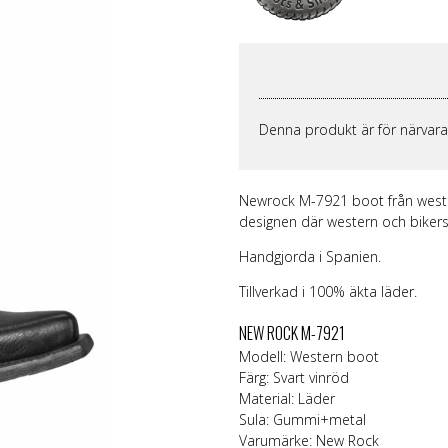
ggings
Skärp och harness
Handskar & Vantar
Grön
Band
Läder/vegan armband &
Tygmärken / Patchar
Lila
Topp
läder
m
Nitarmband
Slipsar & Flugor
Orange
Mer
rumpor
Nitar
Skärp
Röd
Väskor & Plånböcker
Läder/vegan armband & Nitar
Svart
Slipsar & Hängslen
Nitar
Gul
Tygmärken / Patchar
Pins
Denna produkt är för närvarande
Pins
Newrock M-7921 boot från weste
designen där western och biker
Handgjorda i Spanien.
Tillverkad i 100% äkta läder.
NEW ROCK M-7921
Modell: Western boot
Färg: Svart vinröd
Material: Läder
Sula: Gummi+metal
Varumärke:
New Rock