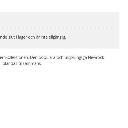
 Merch Tjej
ar/linne
ch Hoodies
mband
 slut i lager och är inte tillgänglig.
rnkollektionen. Den populära och ursprungliga Newrock-
s blandas tillsammans.