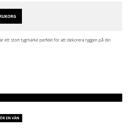
 Merch Tjej
ar/linne
ch Hoodies
ARUKORG
mband
är ett stort tygmärke perfekt för att dekorera ryggen på din
ÖR EN VÄN