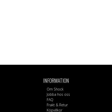
INFORMATION
Om Shock
Jobba hos oss
FAQ
Frakt & Retur
Köpvillkor