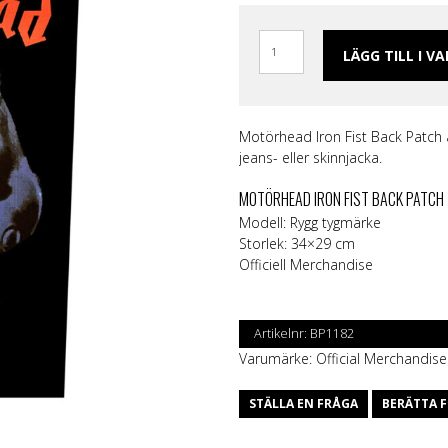
ggings
Skärp och harness
Handskar & Vantar
Grön
Band
Läder/vegan armband &
Tygmärken / Patchar
Lila
Topp
läder
m
Nitarmband
Slipsar & Flugor
Orange
Mer
LÄGG TILL I V
rumpor
Nitar
Skärp
Röd
Väskor & Plånböcker
Läder/vegan armband & Nitar
Svart
Slipsar & Hängslen
Nitar
Gul
Tygmärken / Patchar
Pins
Motörhead
Iron Fist Back Patch 
Pins
jeans- eller skinnjacka.
MOTÖRHEAD IRON FIST BACK PATCH
Modell: Rygg tygmärke
Storlek: 34×29 cm
Officiell Merchandise
Artikelnr:
BP1182
Varumärke:
Official Merchandise
STÄLLA EN FRÅGA
BERÄTTA F