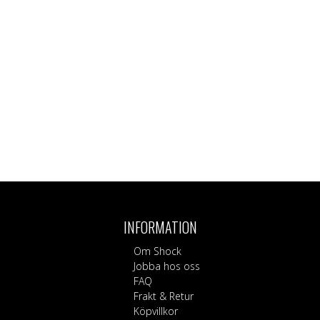
INFORMATION
Om Shock
Jobba hos oss
FAQ
Frakt & Retur
Köpvillkor