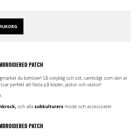
 Merch Tjej
ar/linne
ch Hoodies
ARUKORG
mband
EMBROIDERED PATCH
gmärket du behöver! Så oskyldig och söt, samtidigt som den är
ssar perfekt att fästa på kläder, jackor och väskor!
n.
nkrock,
och alla
subkulturers
mode och accessoarer.
EMBROIDERED PATCH