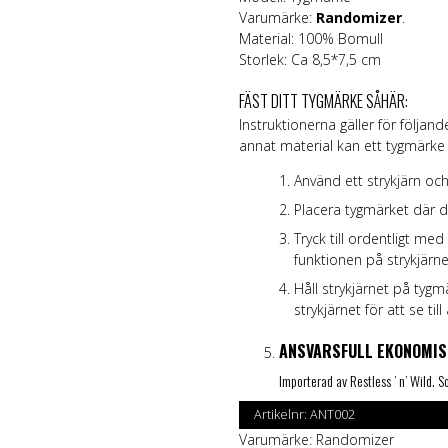
Varumärke:
Randomizer
.
Material: 100% Bomull
Storlek: Ca 8,5*7,5 cm
FÄST DITT TYGMÄRKE SÅHÄR:
Instruktionerna gäller för följand
annat material kan ett tygmärke 
Använd ett strykjärn och
Placera tygmärket där du
Tryck till ordentligt m
funktionen på strykjärne
Håll strykjärnet på tyg
strykjärnet för att se till
ANSVARSFULL EKONOMIS
Importerad av Restless ’ n’ Wild.
Artikelnr:
ANT002
Varumärke:
Randomizer