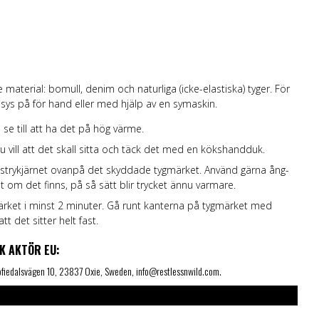
e material: bomull, denim och naturliga (icke-elastiska) tyger. För
sys på för hand eller med hjälp av en symaskin.
 se till att ha det på hög värme.
 vill att det skall sitta och täck det med en kökshandduk.
ed strykjärnet ovanpå det skyddade tygmärket. Använd gärna ång-
t om det finns, på så sätt blir trycket ännu varmare.
märket i minst 2 minuter. Gå runt kanterna på tygmärket med
 att det sitter helt fast.
K AKTÖR EU:
 Sofiedalsvägen 10, 23837 Oxie, Sweden, info@restlessnwild.com.