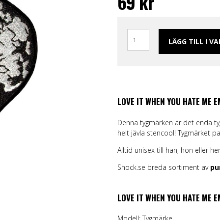
69
kr
ggings
Skärp och harness
Handskar & Vantar
Grön
Band
Läder/vegan armband &
Tygmärken / Patchar
Lila
Topp
läder
m
Nitarmband
Slipsar & Flugor
Orange
Mer
rumpor
Nitar
Skärp
Röd
LÄGG TILL I V
Väskor & Plånböcker
Läder/vegan armband & Nitar
Svart
Slipsar & Hängslen
Nitar
Gul
Tygmärken / Patchar
Pins
Pins
LOVE IT WHEN YOU HATE ME 
Denna tygmärken är det enda ty
helt jävla stencool! Tygmärket pa
Alltid unisex till han, hon eller he
Shock.se breda sortiment av
pu
LOVE IT WHEN YOU HATE ME 
Modell: Tygmärke