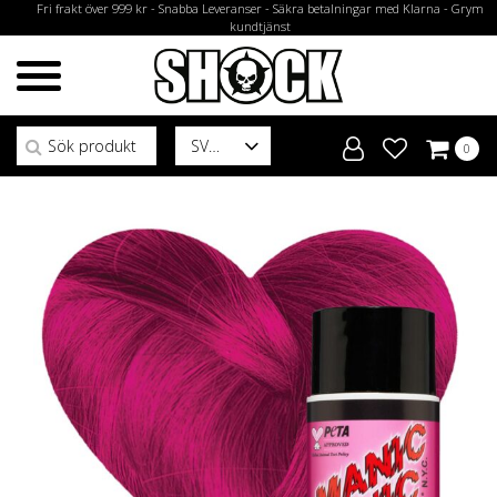
Fri frakt över 999 kr - Snabba Leveranser - Säkra betalningar med Klarna - Grym
kundtjänst
Sök efter:
SV
0