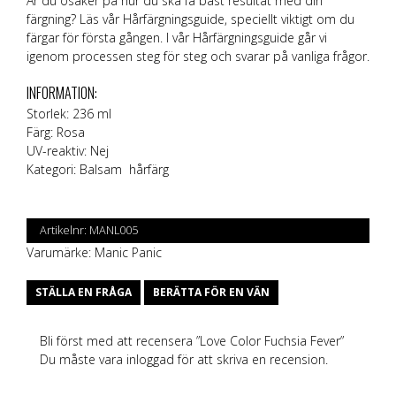
Är du osäker på hur du ska få bäst resultat med din
färgning? Läs vår
Hårfärgningsguide
, speciellt viktigt om du
färgar för första gången. I vår Hårfärgningsguide går vi
igenom processen steg för steg och svarar på vanliga frågor.
INFORMATION:
Storlek: 236 ml
Färg: Rosa
UV-reaktiv: Nej
Kategori: Balsam hårfärg
Artikelnr:
MANL005
Varumärke:
Manic Panic
STÄLLA EN FRÅGA
BERÄTTA FÖR EN VÄN
Bli först med att recensera ”Love Color Fuchsia Fever”
Du måste vara
inloggad
för att skriva en recension.