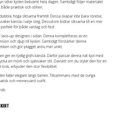
yn sitter kjolen bekvämt hela dagen. Samtidigt följer materialet
 både praktisk och stilren.
ubbla, höga slitsarna framtill. Dessa skapar inte bara rörelse,
vsäker känsla i varje steg. Dessutom bidrar slitsarna till en mer
 perfekt för både vardag och fest.
 lace-up designen i sidan. Denna kompletteras av en
nsion och djup till kjolen. Samtidigt förstärker denna
etiken och gör plagget ännu mer unikt.
 ger en tydlig goth-känsla. Därför passar denna nät kjol med
trycka en mörk och självsäker stil. Oavsett om du stylar den för en
look, erbjuder den stor flexibilitet.
olen faller elegant längs benen. Tillsammans med de övriga
atisk och minnesvärd outfit.
rob.
SKIRT