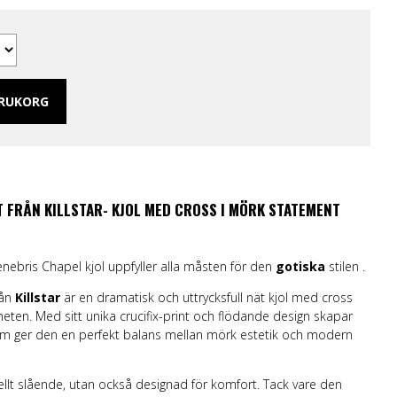
 Merch Tjej
ar/linne
ch Hoodies
mband
ARUKORG
T FRÅN KILLSTAR- KJOL MED CROSS I MÖRK STATEMENT
Tenebris Chapel kjol uppfyller alla måsten för den
gotiska
stilen .
rån
Killstar
är en dramatisk och uttrycksfull nät kjol med cross
en. Med sitt unika crucifix-print och flödande design skapar
utom ger den en perfekt balans mellan mörk estetik och modern
ellt slående, utan också designad för komfort. Tack vare den