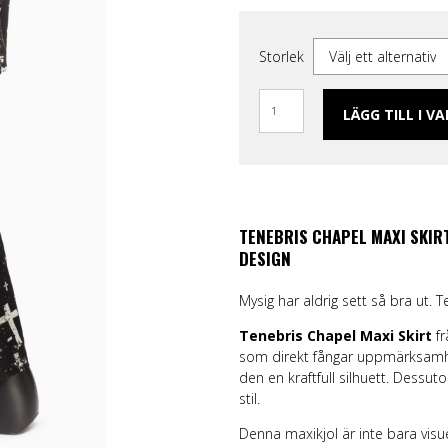
ggings
Skärp och harness
Handskar & Vantar
Grön
Band
Läder/vegan armband &
Tygmärken / Patchar
Lila
Topp
läder
m
Nitarmband
Slipsar & Flugor
Orange
Mer
Storlek
rumpor
Nitar
Skärp
Röd
Väskor & Plånböcker
Läder/vegan armband & Nitar
Svart
Slipsar & Hängslen
Nitar
Gul
LÄGG TILL I V
Tygmärken / Patchar
Pins
Pins
TENEBRIS CHAPEL MAXI SKIR
DESIGN
Mysig har aldrig sett så bra ut. 
Tenebris Chapel Maxi Skirt
f
som direkt fångar uppmärksamhet
den en kraftfull silhuett. Dess
stil.
Denna maxikjol är inte bara visu