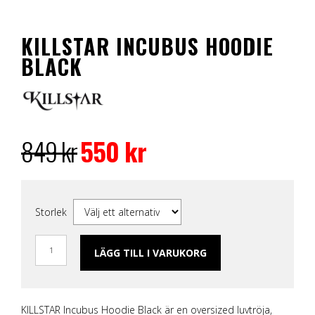
KILLSTAR INCUBUS HOODIE
BLACK
Det
Det
ursprungliga
nuvarande
849
kr
550
kr
priset
priset
var:
är:
849 kr.
550 kr.
Storlek
LÄGG TILL I VARUKORG
KILLSTAR Incubus Hoodie Black är en oversized l
uvtröja,