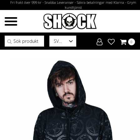
Fri frakt över 999 kr - Snabba Leveranser - Säkra betalningar med Klarna - Grym
kundtjänst
Sök efter:
SV
0