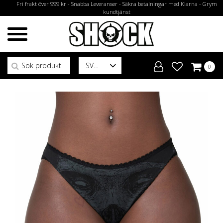
Fri frakt över 999 kr - Snabba Leveranser - Säkra betalningar med Klarna - Grym
kundtjänst
Sök efter:
SV
0