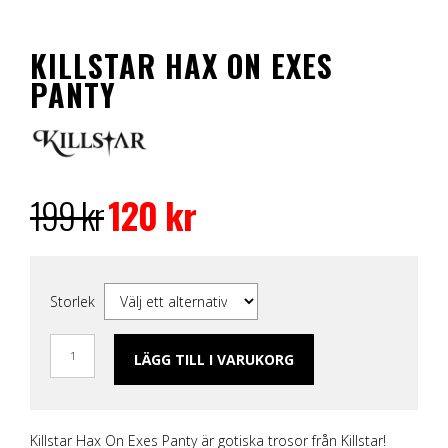
KILLSTAR HAX ON EXES
PANTY
Det
Det
ursprungliga
nuvarande
199
kr
120
kr
priset
priset
var:
är:
199 kr.
120 kr.
Storlek
LÄGG TILL I VARUKORG
Killstar Hax On Exes Panty är gotiska trosor från Killstar!