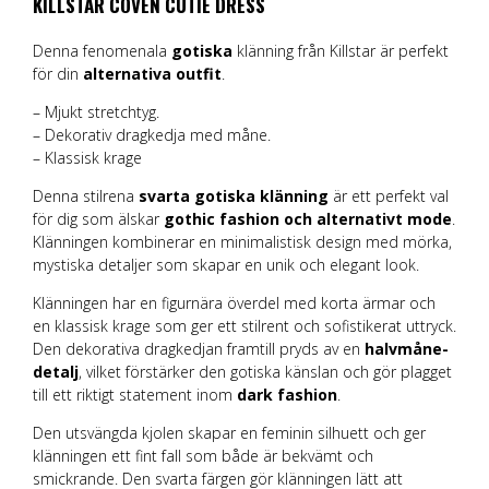
KILLSTAR COVEN CUTIE DRESS
Denna fenomenala
gotiska
klänning från Killstar är perfekt
för din
alternativa outfit
.
– Mjukt stretchtyg.
– Dekorativ dragkedja med måne.
– Klassisk krage
Denna stilrena
svarta gotiska klänning
är ett perfekt val
för dig som älskar
gothic fashion och alternativt mode
.
Klänningen kombinerar en minimalistisk design med mörka,
mystiska detaljer som skapar en unik och elegant look.
Klänningen har en figurnära överdel med korta ärmar och
en klassisk krage som ger ett stilrent och sofistikerat uttryck.
Den dekorativa dragkedjan framtill pryds av en
halvmåne-
detalj
, vilket förstärker den gotiska känslan och gör plagget
till ett riktigt statement inom
dark fashion
.
Den utsvängda kjolen skapar en feminin silhuett och ger
klänningen ett fint fall som både är bekvämt och
smickrande. Den svarta färgen gör klänningen lätt att