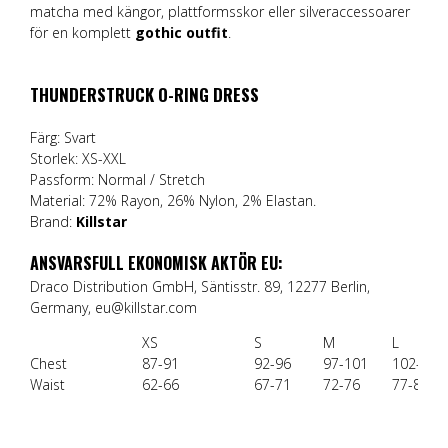
matcha med kängor, plattformsskor eller silveraccessoarer
för en komplett
gothic outfit
.
THUNDERSTRUCK O-RING DRESS
Färg: Svart
Storlek: XS-XXL
Passform: Normal / Stretch
Material: 72% Rayon, 26% Nylon, 2% Elastan.
Brand:
Killstar
ANSVARSFULL EKONOMISK AKTÖR EU:
Draco Distribution GmbH, Säntisstr. 89, 12277 Berlin,
Germany, eu@killstar.com
XS
S
M
L
Chest
87-91
92-96
97-101
102-106
Waist
62-66
67-71
72-76
77-81