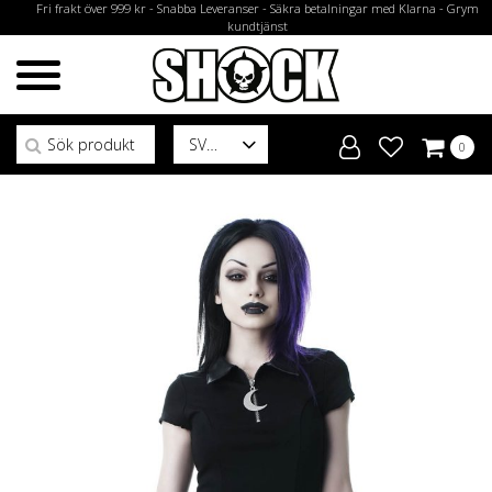
Fri frakt över 999 kr - Snabba Leveranser - Säkra betalningar med Klarna - Grym
kundtjänst
Sök efter:
SV
0