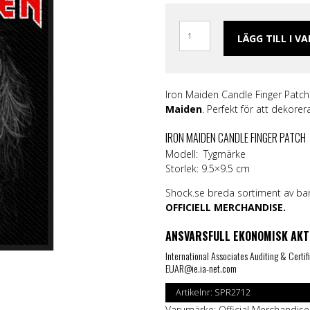
ggings
Skärp och harness
Handskar & Vantar
Grön
Band
Läder/vegan armband &
Tygmärken / Patchar
Lila
Topp
läder
m
Nitarmband
Slipsar & Flugor
Orange
Mer
LÄGG TILL I V
rumpor
Nitar
Skärp
Röd
Väskor & Plånböcker
Läder/vegan armband & Nitar
Svart
Slipsar & Hängslen
Nitar
Gul
Tygmärken / Patchar
Pins
Iron Maiden Candle Finger Patch
Pins
Maiden
.
Perfekt för att dekorera
IRON MAIDEN CANDLE FINGER PATCH
Modell: Tygmärke
Storlek: 9.5×9.5 cm
Shock.se breda sortiment av ba
OFFICIELL MERCHANDISE.
ANSVARSFULL EKONOMISK AKT
International Associates Auditing & Certif
EUAR@ie.ia-net.com
Artikelnr:
SPR2712
Varumärke:
Official Merchandise