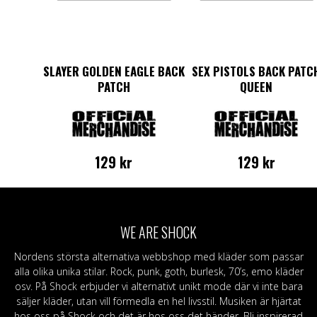
SLAYER GOLDEN EAGLE BACK
SEX PISTOLS BACK PATC
PATCH
QUEEN
129
kr
129
kr
WE ARE SHOCK
Nordens största alternativa webbshop med kläder som passar
alla olika unika stilar. Rock, punk, goth, burlesk, 70’s, emo kläder
osv. På Shock erbjuder vi alternativt unikt mode där vi inte bara
säljer kläder, utan vill förmedla en hel livsstil. Musiken är hjärtat
hos oss på Shock och det är hos oss det händer. Bli inspirerad