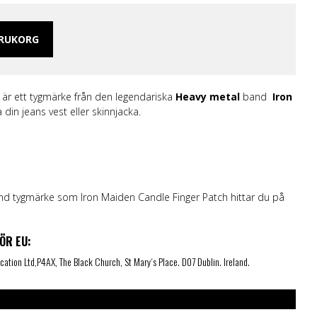
 Merch Tjej
ar/linne
ch Hoodies
ARUKORG
mband
 är ett tygmärke från den legendariska
Heavy metal
band
Iron
 din jeans vest eller skinnjacka.
nd tygmärke som Iron Maiden Candle Finger Patch hittar du på
ÖR EU:
ication Ltd,P4AX, The Black Church, St Mary´s Place. D07 Dublin. Ireland.