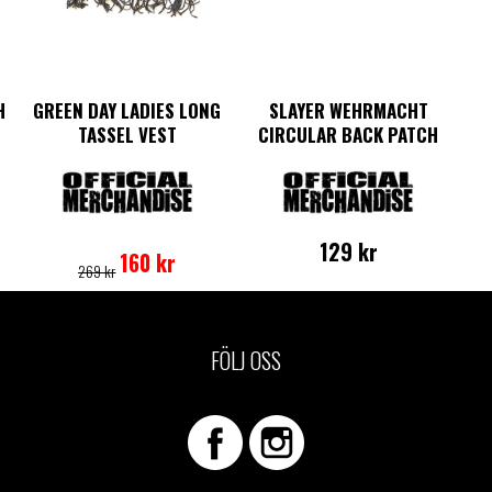
H
GREEN DAY LADIES LONG
SLAYER WEHRMACHT
TASSEL VEST
CIRCULAR BACK PATCH
Det
Det
Den
129
kr
ursprungliga
nuvarande
här
160
kr
269
kr
priset
priset
produkten
var:
är:
har
269 kr.
160 kr.
flera
varianter.
FÖLJ OSS
De
olika
alternativen
kan
väljas
på