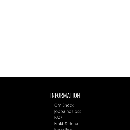
INFORMATION
Om Shock
Jobba hos oss
FAQ
Frakt & Retur
Köpvillkor