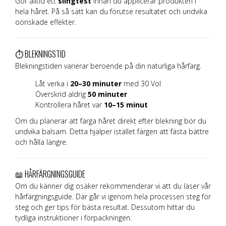
Gör alltid ett
slingtest
innan du applicerar produkten i
hela håret. På så sätt kan du förutse resultatet och undvika
oönskade effekter.
⏱️ BLEKNINGSTID
Blekningstiden varierar beroende på din naturliga hårfärg.
Låt verka i
20–30 minuter
med 30 Vol
Överskrid aldrig
50 minuter
Kontrollera håret var
10–15 minut
Om du planerar att färga håret direkt efter blekning bör du
undvika balsam. Detta hjälper istället färgen att fästa bättre
och hålla längre.
📖 HÅRFÄRGNINGSGUIDE
Om du känner dig osäker rekommenderar vi att du läser vår
hårfärgningsguide. Där går vi igenom hela processen steg för
steg och ger tips för bästa resultat. Dessutom hittar du
tydliga instruktioner i förpackningen.