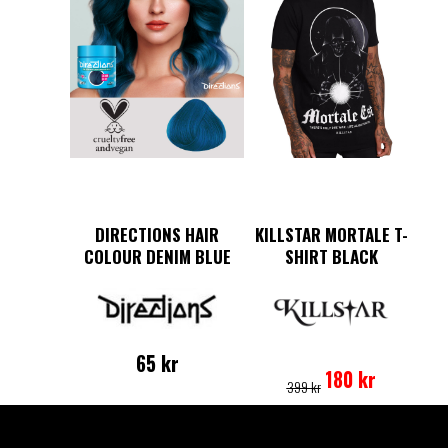
DIRECTIONS HAIR
KILLSTAR MORTALE T-
COLOUR DENIM BLUE
SHIRT BLACK
Det
Det
Den
65
kr
ursprungliga
nuvarande
här
180
kr
399
kr
priset
priset
produkten
var:
är:
har
399 kr.
180 kr.
flera