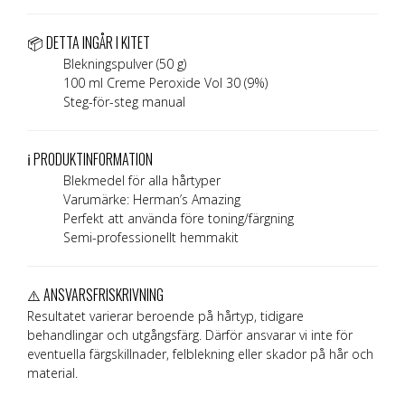
📦 DETTA INGÅR I KITET
Blekningspulver (50 g)
100 ml Creme Peroxide Vol 30 (9%)
Steg-för-steg manual
ℹ️ PRODUKTINFORMATION
Blekmedel för alla hårtyper
Varumärke: Herman’s Amazing
Perfekt att använda före toning/färgning
Semi-professionellt hemmakit
⚠️ ANSVARSFRISKRIVNING
Resultatet varierar beroende på hårtyp, tidigare
behandlingar och utgångsfärg. Därför ansvarar vi inte för
eventuella färgskillnader, felblekning eller skador på hår och
material.