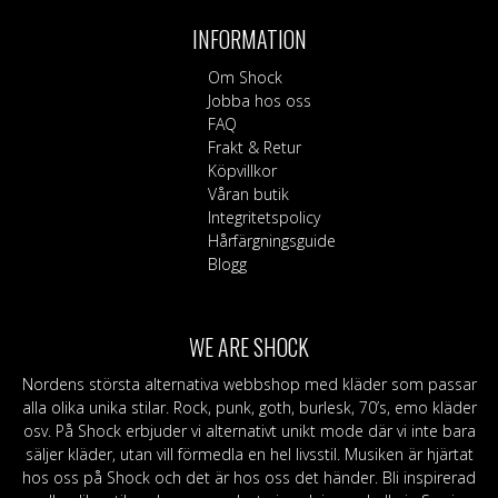
varianter.
De
INFORMATION
olika
alternative
Om Shock
kan
Jobba hos oss
väljas
FAQ
på
Frakt & Retur
produktsid
Köpvillkor
Våran butik
Integritetspolicy
Hårfärgningsguide
Blogg
WE ARE SHOCK
Nordens största alternativa webbshop med kläder som passar
alla olika unika stilar. Rock, punk, goth, burlesk, 70’s, emo kläder
osv. På Shock erbjuder vi alternativt unikt mode där vi inte bara
säljer kläder, utan vill förmedla en hel livsstil. Musiken är hjärtat
hos oss på Shock och det är hos oss det händer. Bli inspirerad