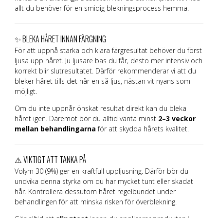
allt du behöver för en smidig blekningsprocess hemma.
✨ BLEKA HÅRET INNAN FÄRGNING
För att uppnå starka och klara färgresultat behöver du först
ljusa upp håret. Ju ljusare bas du får, desto mer intensiv och
korrekt blir slutresultatet. Därför rekommenderar vi att du
bleker håret tills det når en så ljus, nästan vit nyans som
möjligt.
Om du inte uppnår önskat resultat direkt kan du bleka
håret igen. Däremot bör du alltid vänta minst
2–3 veckor
mellan behandlingarna
för att skydda hårets kvalitet.
⚠️ VIKTIGT ATT TÄNKA PÅ
Volym 30 (9%) ger en kraftfull uppljusning. Därför bör du
undvika denna styrka om du har mycket tunt eller skadat
hår. Kontrollera dessutom håret regelbundet under
behandlingen för att minska risken för överblekning.