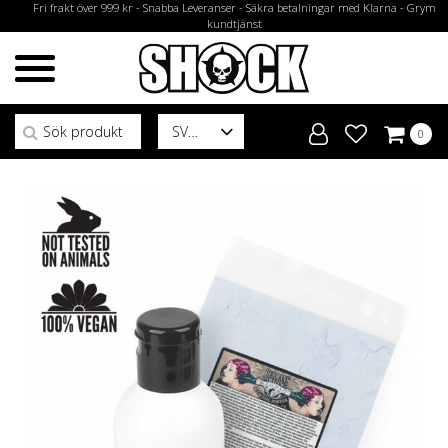
Fri frakt över 999 kr - Snabba Leveranser - Säkra betalningar med Klarna - Grym
kundtjänst
Sök efter:
SV
0